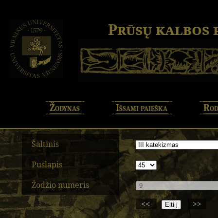
Prūsų kalbos
Žodynas
Išsami paieška
Rod
Šaltinis
Puslapis
Žodžio numeris
<<
>>