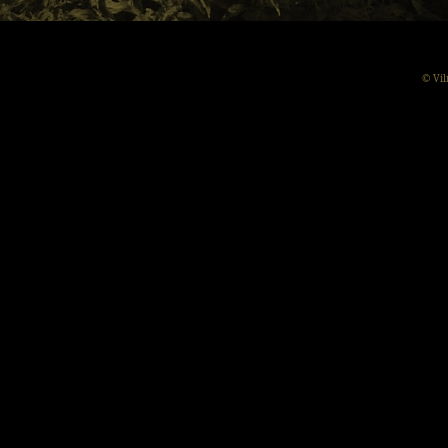
© Vil