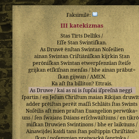
Faksimilė:
III katekizmas
Stas
Tīrts
Dellīks
/
Eſſe
Stan
Swintiſkan
.
As
Druwē
ēnſtan
Swintan
Noſeilien
ainan
Swintan
Criſtiāniſkan
kijrkin
Stan
perōniſkan
Swintan
etwerpſennian
ſteiſe
grijkan
etſkīſnan
menſas
/
bhe
ainan
prābut=
ſkan
gijwan
/
AMEN
.
Ka
aſt
ſta
billiton
?
Ettrais
.
As
Druwe
/
kai
as
ni
is
ſupſai
iſpreſnā
neggi
ſpartin
/
en
Jeſum
Chriſtum
maian
Rikijan
druwī
adder
prēiſtan
perēit
maſſi
Schlāits
ſtas
Swints
Noſēilis
aſt
mien
praſtan
Euangelion
perwūka=
uns
/
ſen
ſwaians
Dāians
erſchwāiſtiuns
/
en
tikr
miſkan
Druwien
Swintinons
/
bhe
er
laikūuns
/
Ainawijdei
kaīdi
tans
ſtan
poſtippin
Chriſtiāni=
ſkan
/
noſemmien
preiwackē
ſenrīnka
/