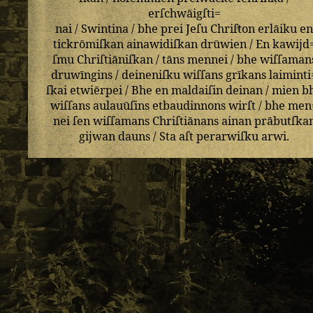
erſchwāigſti=
nai
/
Swintina
/
bhe
prei
Jeſu
Chriſton
erlāiku
e
tickrōmiſkan
ainawidiſkan
drūwien
/
En
kawijd
ſmu
Chriſtiāniſkan
/
tāns
mennei
/
bhe
wiſſaman
druwīngins
/
deineniſku
wiſſans
grīkans
laiminti
ſkai
etwiērpei
/
Bhe
en
maldaiſin
deinan
/
mien
b
wiſſans
aulauūſins
etbaudinnons
wirſt
/
bhe
men
nei
ſen
wiſſamans
Chriſtiānans
ainan
prābutſka
gijwan
dauns
/
Sta
aſt
perarwiſku
arwi
.