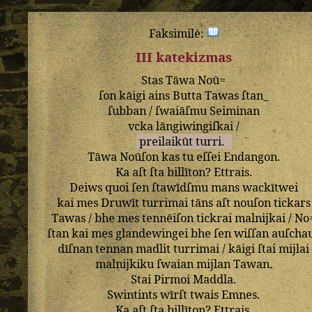
Faksimilė:
III katekizmas
Stas
Tāwa
Noū=
ſon
kāigi
ains
Butta
Tawas
ſtan_
ſubban
/
ſwaiāſmu
Seiminan
vcka
lāngiwingiſkai
/
preilaikūt
turri
.
Tāwa
Noūſon
kas
tu
eſſei
Endangon
.
Ka
aſt
ſta
billīton
?
Ettrais
.
Deiws
quoi
ſen
ſtawīdſmu
mans
wackītwei
kai
mes
Druwīt
turrimai
tāns
aſt
nouſon
tickars
Tawas
/
bhe
mes
tennēiſon
tickrai
malnijkai
/
No
ſtan
kai
mes
glandewingei
bhe
ſen
wiſſan
auſcha
dīſnan
tennan
madlit
turrimai
/
kāigi
ſtai
mijlai
malnijkiku
ſwaian
mijlan
Tawan
.
Stai
Pirmoi
Maddla
.
Swintints
wīrſt
twais
Emnes
.
Ka
aſt
ſta
billīton
?
Ettrais
.