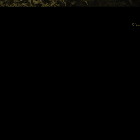
© Vil