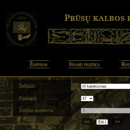
Prūsų kalbos
Žodynas
Išsami paieška
Rod
Šaltinis
Puslapis
Žodžio numeris
<<
>>