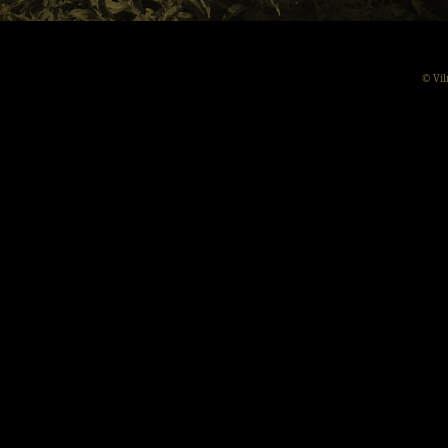
© Vil