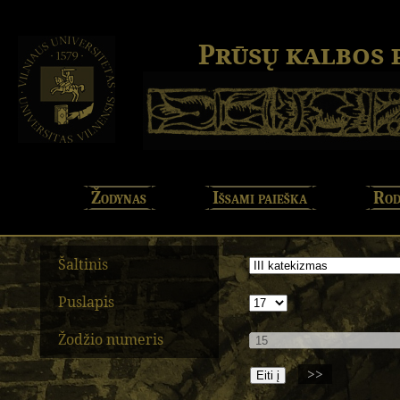
Prūsų kalbos
Žodynas
Išsami paieška
Rod
Šaltinis
Puslapis
Žodžio numeris
>>