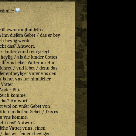
ksimilė:
ſt zwar an jhm ſelbs
n inn dieſem Gebet / das er bey
h heylig werde.
cht das? Antwort.
s lauter vnnd rein gelert
heylig / als die kinder Gottes
ilff vns lieber Vatter im Him
lehret / vnd lebet / denn das
der entheyliget vnter vns den
behuͤt vns fuͤr himliſcher
Vatter.
Ander Bitte.
Reich komme.
 das? Antwort.
t wol on vnſer Gebet von
itten in dieſem Gebet / Das es
zu vns komme.
cht das? Antwort.
che Vatter vnns ſeinen
t / das wir ſeinem heyligen