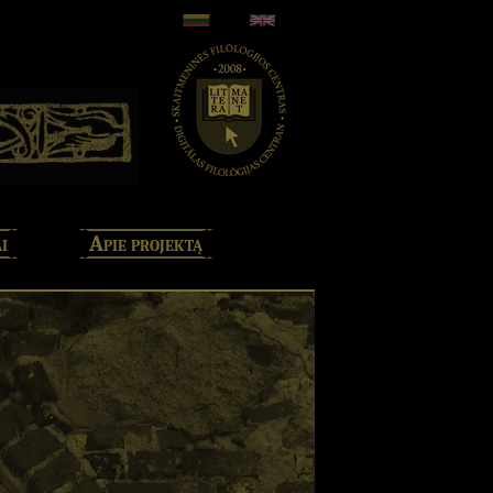
i
Apie projektą