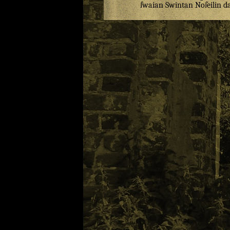
ſwaian
Swintan
Noſeilin
da