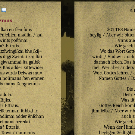
:
Fa
izmas
ſkai
en
ſien
ſups
GOTTES Name i
ēnſchien
madlin
/
kai
heylig / Aber wir bitte
wints
poſtānai
.
vnns auc
ta
?
Ettrais
.
Wie geſchi
ltzīwingiſkai
bhe
ſkij=
Wo das Wort Gotte
s
dijgi
Swintai
kai
ſtai
wirdt / Vnd wir auch 
giwammai
ſta
galbſe
darnach leben. Das h
/
Kas
adder
kittewidei
mel. Wer aber anders 
tas
wirds
Deiwas
mu=
Wort Gottes lehret / 
u
noūmans
ſten
emnen
Namen Gottes / Da 
is
mans
Dengnennis
Die 
addla
.
Dein 
Rijks
.
Was iſt
n
?
Ettrais
.
Gottes Reich komb
eſſetennan
ſubbai
ir
jhm ſelbs / Aber wir b
adlimai
adder
ēnſchan
auch 
rēimans
pereīlai
.
Wie geſchi
ta
?
Ettrais
.
Wenn der Himliſ
Tāws
/
noūmans
heyligen Geiſt gib