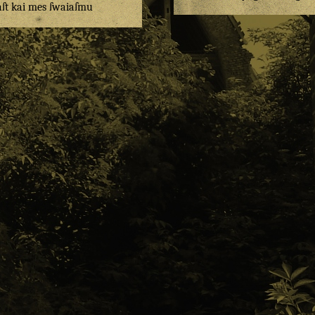
ſt
kai
mes
ſwaiaſmu