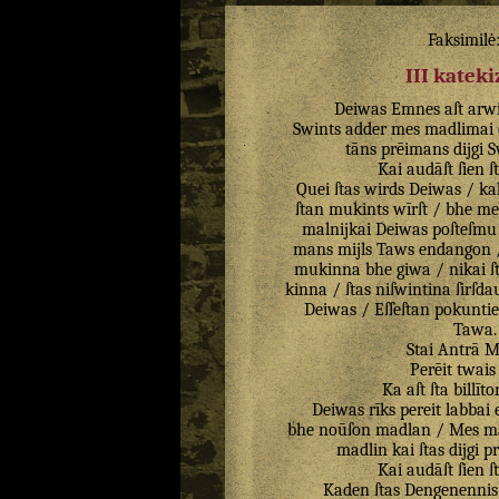
Faksimilė
III katek
Deiwas
Emnes
aſt
arwi
Swints
adder
mes
madlimai
tāns
prēimans
dijgi
S
Kai
audāſt
ſien
ſ
Quei
ſtas
wirds
Deiwas
/
ka
ſtan
mukints
wīrſt
/
bhe
me
malnijkai
Deiwas
poſteſmu
mans
mijls
Taws
endangon
mukinna
bhe
giwa
/
nikai
ſ
kinna
/
ſtas
niſwintina
ſirſda
Deiwas
/
Eſſeſtan
pokuntie
Tawa
.
Stai
Antrā
M
Perēit
twais
Ka
aſt
ſta
billīto
Deiwas
rīks
pereit
labbai
bhe
noūſon
madlan
/
Mes
m
madlin
kai
ſtas
dijgi
p
Kai
audāſt
ſien
ſ
Kaden
ſtas
Dengenennis