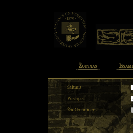
Žodynas
Išsami
Šaltinis
Puslapis
Žodžio numeris