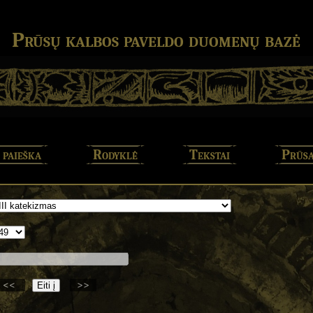
Prūsų kalbos paveldo duomenų bazė
 paieška
Rodyklė
Tekstai
Prūsa
<<
>>