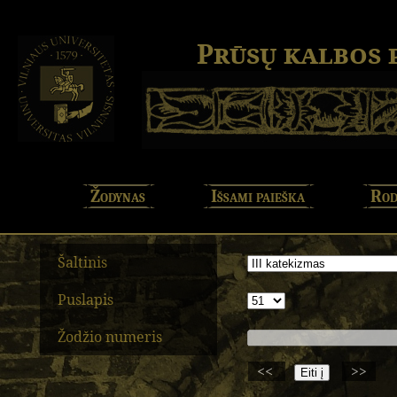
Prūsų kalbos
Žodynas
Išsami paieška
Rod
Šaltinis
Puslapis
Žodžio numeris
<<
>>