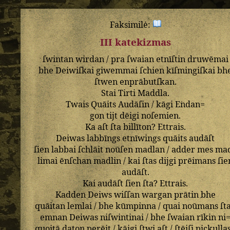
Faksimilė:
III katekizmas
ſwintan
wirdan
/
pra
ſwaian
etnīſtin
druwēmai
bhe
Deiwiſkai
giwemmai
ſchien
kīſmingiſkai
bh
ſtwen
enprābutſkan
.
Stai
Tirti
Maddla
.
Twais
Quāits
Audāſin
/
kāgi
Endan=
gon
tijt
dēigi
noſemien
.
Ka
aſt
ſta
billīton
?
Ettrais
.
Deiwas
labbīngs
etnīwings
quāits
audāſt
ſien
labbai
ſchlāit
noūſen
madlan
/
adder
mes
ma
limai
ēnſchan
madlin
/
kai
ſtas
dijgi
prēimans
ſie
audāſt
.
Kai
audāſt
ſien
ſta
?
Ettrais
.
Kadden
Deiws
wiſſan
wargan
prātin
bhe
quāitan
lemlai
/
bhe
kūmpinna
/
quai
noūmans
ſt
emnan
Deiwas
niſwintinai
/
bhe
ſwaian
rīkin
ni
quoitā
daton
perēit
/
kāigi
ſtwi
aſt
/
ſtēiſi
pickulla