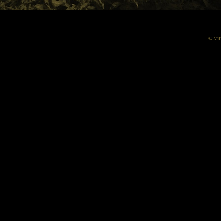
© Vil