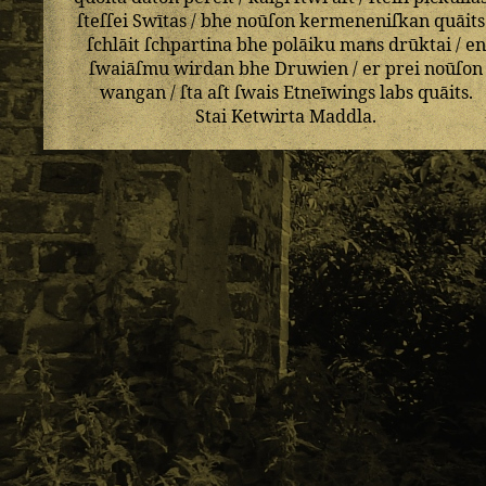
ſteſſei
Swītas
/
bhe
noūſon
kermeneniſkan
quāits
ſchlāit
ſchpartina
bhe
polāiku
mans
drūktai
/
en
ſwaiāſmu
wirdan
bhe
Druwien
/
er
prei
noūſon
wangan
/
ſta
aſt
ſwais
Etneīwings
labs
quāits
.
Stai
Ketwirta
Maddla
.