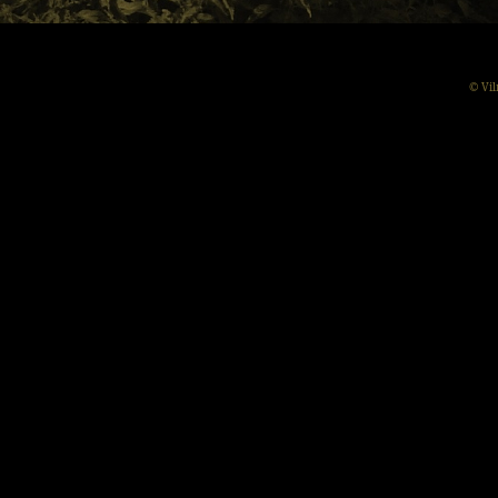
© Vil