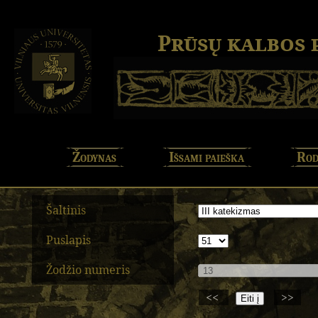
Prūsų kalbos
Žodynas
Išsami paieška
Rod
Šaltinis
Puslapis
Žodžio numeris
<<
>>