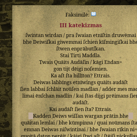
Faksimilė:
III katekizmas
ſwintan
wirdan
/
pra
ſwaian
etnīſtin
druwēmai
bhe
Deiwiſkai
giwemmai
ſchien
kīſmingiſkai
bh
ſtwen
enprābutſkan
.
Stai
Tirti
Maddla
.
Twais
Quāits
Audāſin
/
kāgi
Endan=
gon
tijt
dēigi
noſemien
.
Ka
aſt
ſta
billīton
?
Ettrais
.
Deiwas
labbīngs
etnīwings
quāits
audāſt
ſien
labbai
ſchlāit
noūſen
madlan
/
adder
mes
ma
limai
ēnſchan
madlin
/
kai
ſtas
dijgi
prēimans
ſie
audāſt
.
Kai
audāſt
ſien
ſta
?
Ettrais
.
Kadden
Deiws
wiſſan
wargan
prātin
bhe
quāitan
lemlai
/
bhe
kūmpinna
/
quai
noūmans
ſt
emnan
Deiwas
niſwintinai
/
bhe
ſwaian
rīkin
ni
quoitā
daton
perēit
/
kāigi
ſtwi
aſt
/
ſtēiſi
pickulla