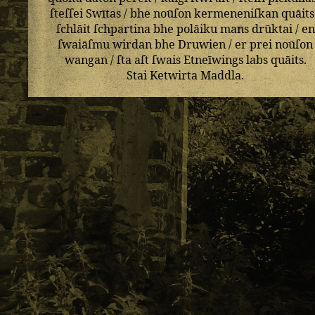
ſteſſei
Swītas
/
bhe
noūſon
kermeneniſkan
quāits
ſchlāit
ſchpartina
bhe
polāiku
mans
drūktai
/
en
ſwaiāſmu
wirdan
bhe
Druwien
/
er
prei
noūſon
wangan
/
ſta
aſt
ſwais
Etneīwings
labs
quāits
.
Stai
Ketwirta
Maddla
.