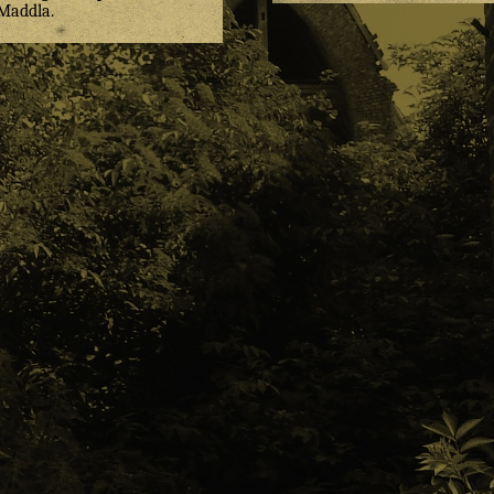
Maddla
.