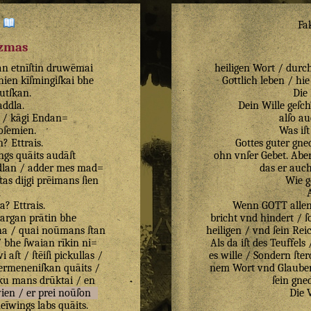
:
Fa
izmas
an
etnīſtin
druwēmai
heiligen Wort / durc
hien
kīſmingiſkai
bhe
Goͤttlich leben / hi
utſkan
.
Die 
ddla
.
Dein Wille geſc
/
kāgi
Endan=
alſo au
oſemien
.
Was iſt
n
?
Ettrais
.
Gottes guter gne
ngs
quāits
audāſt
ohn vnſer Gebet. Aber
lan
/
adder
mes
mad=
das er auch
ſtas
dijgi
prēimans
ſien
Wie g
.
ta
?
Ettrais
.
Wenn GOTT allen 
argan
prātin
bhe
bricht vnd hindert / 
na
/
quai
noūmans
ſtan
heiligen / vnd ſein Rei
/
bhe
ſwaian
rīkin
ni=
Als da iſt des Teuffels
wi
aſt
/
ſtēiſi
pickullas
/
es wille / Sondern ſter
ermeneniſkan
quāits
/
nem Wort vnd Glauben 
ku
mans
drūktai
/
en
ſein gned
ien
/
er
prei
noūſon
Die V
eīwings
labs
quāits
.