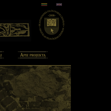
i
Apie projektą