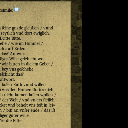
ksimilė:
h ſeine gnade gleuben / vnnd
e zeytlich vnd dort ewiglich.
Dritte Bitte.
hehe / wie im Himmel /
ch auff Erden.
 das? Antwort.
diger Wille geſchicht wol
 wir bitten in dieſem Gebet /
 bey vns geſchehe.
eſchicht das?
Antwort.
boͤſen Rath vnnd willen
ſo vns den Namen Gottes nicht
ch nicht komen laſſen woͤllen /
 / der Welt / vnd vnſers fleiſch
cket vnd behelt vns feſt in ſei=
/ biß an vnſer ende / das iſt
iger guter wille.
ierdte Bitte.