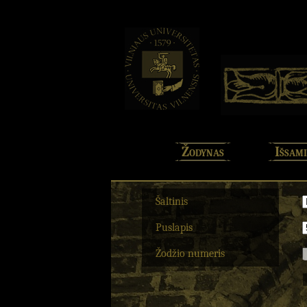
Žodynas
Išsami
Šaltinis
Puslapis
Žodžio numeris