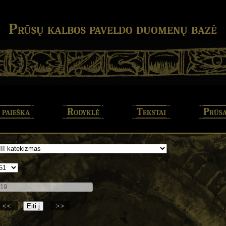
Prūsų kalbos paveldo duomenų bazė
 paieška
Rodyklė
Tekstai
Prūsa
<<
>>