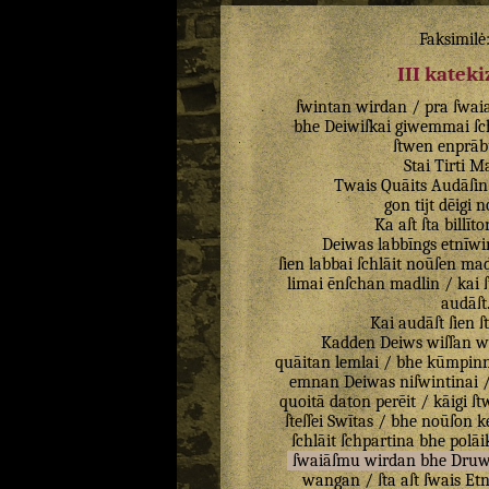
Faksimilė
III katek
ſwintan
wirdan
/
pra
ſwai
bhe
Deiwiſkai
giwemmai
ſc
ſtwen
enprāb
Stai
Tirti
Ma
Twais
Quāits
Audāſin
gon
tijt
dēigi
n
Ka
aſt
ſta
billīto
Deiwas
labbīngs
etnīwi
ſien
labbai
ſchlāit
noūſen
mad
limai
ēnſchan
madlin
/
kai
audāſt
Kai
audāſt
ſien
ſ
Kadden
Deiws
wiſſan
w
quāitan
lemlai
/
bhe
kūmpin
emnan
Deiwas
niſwintinai
quoitā
daton
perēit
/
kāigi
ſt
ſteſſei
Swītas
/
bhe
noūſon
k
ſchlāit
ſchpartina
bhe
polāi
ſwaiāſmu
wirdan
bhe
Druw
wangan
/
ſta
aſt
ſwais
Etn