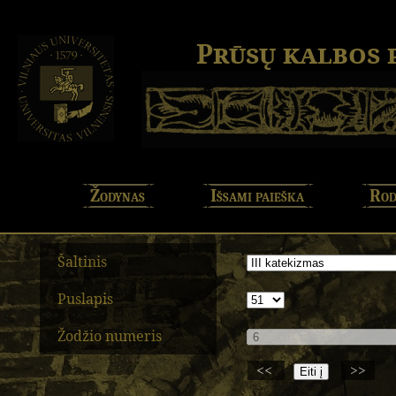
Prūsų kalbos
Žodynas
Išsami paieška
Rod
Šaltinis
Puslapis
Žodžio numeris
<<
>>