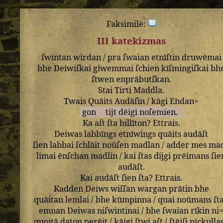
Faksimilė:
III katekizmas
ſwintan
wirdan
/
pra
ſwaian
etnīſtin
druwēmai
bhe
Deiwiſkai
giwemmai
ſchien
kīſmingiſkai
bh
ſtwen
enprābutſkan
.
Stai
Tirti
Maddla
.
Twais
Quāits
Audāſin
/
kāgi
Endan=
gon
tijt
dēigi
noſemien
.
Ka
aſt
ſta
billīton
?
Ettrais
.
Deiwas
labbīngs
etnīwings
quāits
audāſt
ſien
labbai
ſchlāit
noūſen
madlan
/
adder
mes
ma
limai
ēnſchan
madlin
/
kai
ſtas
dijgi
prēimans
ſie
audāſt
.
Kai
audāſt
ſien
ſta
?
Ettrais
.
Kadden
Deiws
wiſſan
wargan
prātin
bhe
quāitan
lemlai
/
bhe
kūmpinna
/
quai
noūmans
ſt
emnan
Deiwas
niſwintinai
/
bhe
ſwaian
rīkin
ni
quoitā
daton
perēit
/
kāigi
ſtwi
aſt
/
ſtēiſi
pickulla