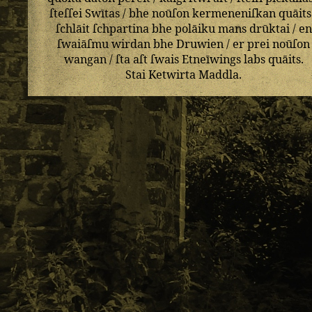
ſteſſei
Swītas
/
bhe
noūſon
kermeneniſkan
quāits
ſchlāit
ſchpartina
bhe
polāiku
mans
drūktai
/
en
ſwaiāſmu
wirdan
bhe
Druwien
/
er
prei
noūſon
wangan
/
ſta
aſt
ſwais
Etneīwings
labs
quāits
.
Stai
Ketwirta
Maddla
.