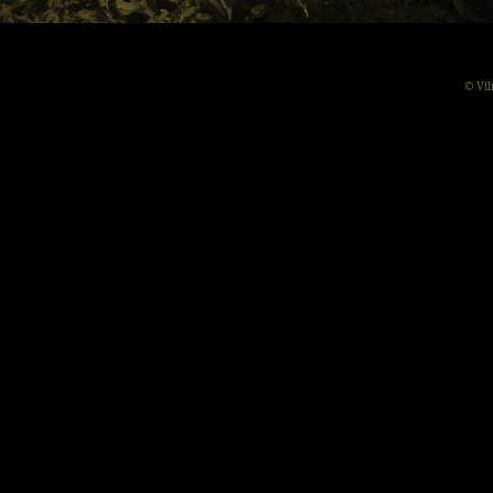
© Vil