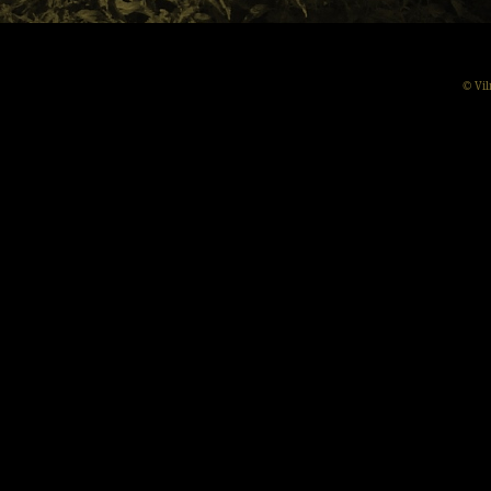
© Vil