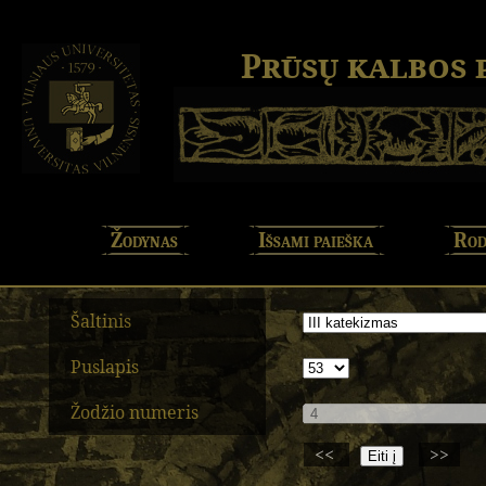
Prūsų kalbos
Žodynas
Išsami paieška
Rod
Šaltinis
Puslapis
Žodžio numeris
<<
>>