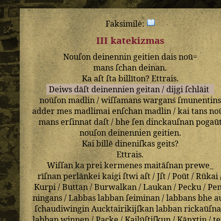
Faksimilė:
III katekizmas
Nouſon
deinennin
geitien
dais
noū=
mans
ſchan
deinan
.
Ka
aſt
ſta
billīton
?
Ettrais
.
Deiws
dāſt
deinennien
geitan
/
dijgi
ſchlāit
noūſon
madlin
/
wiſſamans
wargans
ſmunentins
adder
mes
madlimai
enſchan
madlin
/
kai
tans
no
mans
erſinnat
daſt
/
bhe
ſen
dinckauſnan
pogaū
nouſon
deinennien
geitien
.
Kai
billē
dineniſkas
geits
?
Ettrais
.
Wiſſan
ka
prei
kermenes
maitāſnan
prewe_
rīſnan
perlānkei
kaigi
ſtwi
aſt
/
Jſt
/
Poūt
/
Rūkai
Kurpi
/
Buttan
/
Burwalkan
/
Laukan
/
Pecku
/
Pe
ningans
/
Labbas
labban
ſeiminan
/
labbans
bhe
a
ſchaudiwingin
Aucktairikijſkan
labban
rickaūſn
labban
winnen
/
Packe
/
Kailūſtiſkun
/
Kānxtin
/
te