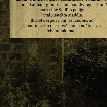
ſchin
/
Labbans
ginnins
/
auſchaudīwingins
kaimī
nans
/
bhe
Steiſon
polijgu
.
Stai
Piencktā
Maddla
.
Bhe
etwerpeis
noūmas
nouſons
āu=
ſchautins
/
kai
mes
etwērpimai
noūſons
au=
ſchautenīkamans
.