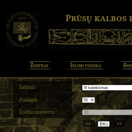
Prūsų kalbos
Žodynas
Išsami paieška
Rod
Šaltinis
Puslapis
Žodžio numeris
<<
>>