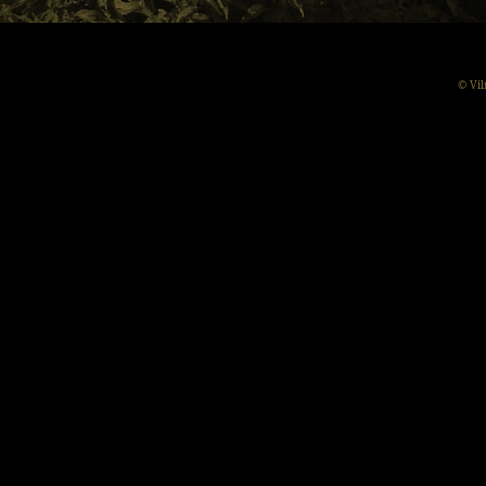
© Vil