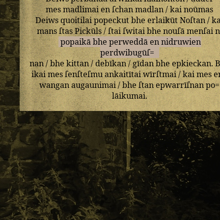
mes
madlimai
en
ſchan
madlan
/
kai
noūmas
Deiws
quoitilai
popeckut
bhe
erlaikūt
Noſtan
/
ka
mans
ſtas
Pickūls
/
ſtai
ſwitai
bhe
nouſā
menſai
n
popaikā
bhe
perweddā
en
nidruwien
perdwibugūſ=
nan
/
bhe
kittan
/
debīkan
/
gīdan
bhe
epkieckan
.
B
ikai
mes
ſenſteſmu
ankaitītai
wīrſtmai
/
kai
mes
e
wangan
augaunimai
/
bhe
ſtan
epwarrīſnan
po=
lāikumai
.