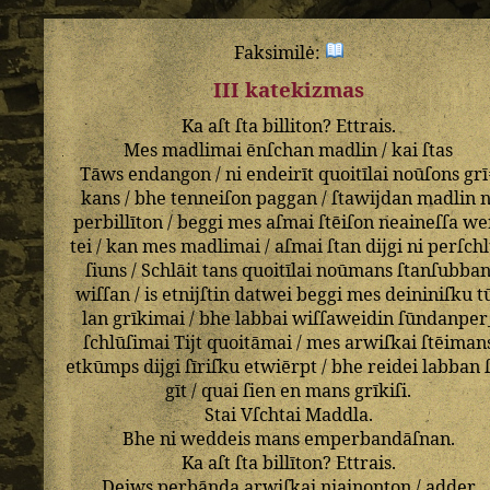
Faksimilė:
III katekizmas
Ka
aſt
ſta
billiton
?
Ettrais
.
Mes
madlimai
ēnſchan
madlin
/
kai
ſtas
Tāws
endangon
/
ni
endeirīt
quoitīlai
noūſons
grī
kans
/
bhe
tenneiſon
paggan
/
ſtawijdan
madlin
n
perbillīton
/
beggi
mes
aſmai
ſtēiſon
neaineſſa
we
tei
/
kan
mes
madlimai
/
aſmai
ſtan
dijgi
ni
perſchl
ſiuns
/
Schlāit
tans
quoitīlai
noūmans
ſtanſubba
wiſſan
/
is
etnijſtin
datwei
beggi
mes
deininiſku
t
lan
grīkimai
/
bhe
labbai
wiſſaweidin
ſūndanper
ſchlūſimai
Tijt
quoitāmai
/
mes
arwiſkai
ſtēiman
etkūmps
dijgi
ſīriſku
etwiērpt
/
bhe
reidei
labban
gīt
/
quai
ſien
en
mans
grīkiſi
.
Stai
Vſchtai
Maddla
.
Bhe
ni
weddeis
mans
emperbandāſnan
.
Ka
aſt
ſta
billīton
?
Ettrais
.
Deiws
perbānda
arwiſkai
niainonton
/
adder