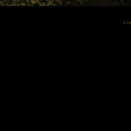
© Vil