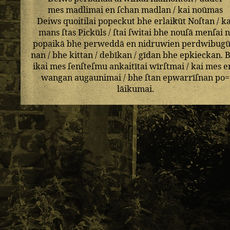
mes
madlimai
en
ſchan
madlan
/
kai
noūmas
Deiws
quoitilai
popeckut
bhe
erlaikūt
Noſtan
/
ka
mans
ſtas
Pickūls
/
ſtai
ſwitai
bhe
nouſā
menſai
n
popaikā
bhe
perweddā
en
nidruwien
perdwibugū
nan
/
bhe
kittan
/
debīkan
/
gīdan
bhe
epkieckan
.
B
ikai
mes
ſenſteſmu
ankaitītai
wīrſtmai
/
kai
mes
e
wangan
augaunimai
/
bhe
ſtan
epwarrīſnan
po=
lāikumai
.