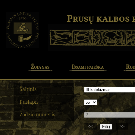
Prūsų kalbos
Žodynas
Išsami paieška
Rod
Šaltinis
Puslapis
Žodžio numeris
<<
>>