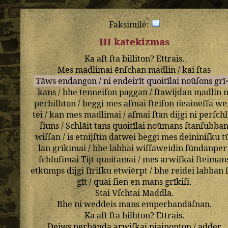
Faksimilė:
III katekizmas
Ka
aſt
ſta
billiton
?
Ettrais
.
Mes
madlimai
ēnſchan
madlin
/
kai
ſtas
Tāws
endangon
/
ni
endeirīt
quoitīlai
noūſons
grī
kans
/
bhe
tenneiſon
paggan
/
ſtawijdan
madlin
n
perbillīton
/
beggi
mes
aſmai
ſtēiſon
neaineſſa
we
tei
/
kan
mes
madlimai
/
aſmai
ſtan
dijgi
ni
perſchl
ſiuns
/
Schlāit
tans
quoitīlai
noūmans
ſtanſubba
wiſſan
/
is
etnijſtin
datwei
beggi
mes
deininiſku
t
lan
grīkimai
/
bhe
labbai
wiſſaweidin
ſūndanper
ſchlūſimai
Tijt
quoitāmai
/
mes
arwiſkai
ſtēiman
etkūmps
dijgi
ſīriſku
etwiērpt
/
bhe
reidei
labban
gīt
/
quai
ſien
en
mans
grīkiſi
.
Stai
Vſchtai
Maddla
.
Bhe
ni
weddeis
mans
emperbandāſnan
.
Ka
aſt
ſta
billīton
?
Ettrais
.
Deiws
perbānda
arwiſkai
niainonton
/
adder