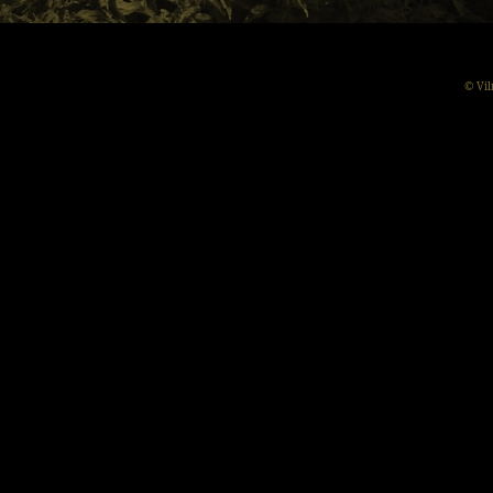
© Vil