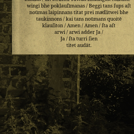
wingi
bhe
poklauſīmanas
/
Beggi
tans
ſups
aſt
noūmas
laipinnans
titat
prei
madlitwei
bhe
taukinnons
/
kai
tans
noūmans
quoitē
klauſiton
/
Amen
/
Amen
/
ſta
aſt
arwi
/
arwi
adder
Ja
/
Ja
/
ſta
turri
ſien
titet
audāt
.