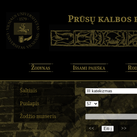
Prūsų kalbos
Žodynas
Išsami paieška
Rod
Šaltinis
Puslapis
Žodžio numeris
<<
>>