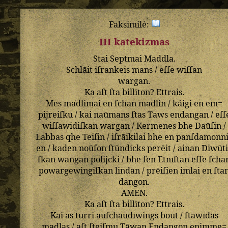
Faksimilė:
III katekizmas
Stai
Septmai
Maddla
.
Schlāit
iſrankeis
mans
/
eſſe
wiſſan
wargan
.
Ka
aſt
ſta
billīton
?
Ettrais
.
Mes
madlimai
en
ſchan
madlin
/
kāigi
en
em=
pijreiſku
/
kai
naūmans
ſtas
Taws
endangan
/
eſſ
wiſſawidiſkan
wargan
/
Kermenes
bhe
Daūſin
/
Labbas
qhe
Teiſin
/
iſrāikilai
bhe
en
panſdamonn
en
/
kaden
noūſon
ſtūndicks
perēit
/
ainan
Diwūt
ſkan
wangan
polijcki
/
bhe
ſen
Etnīſtan
eſſe
ſcha
powargewingiſkan
lindan
/
prēiſien
imlai
en
ſta
dangon
.
AMEN
.
Ka
aſt
ſta
billīton
?
Ettrais
.
Kai
as
turri
auſchaudīwings
boūt
/
ſtawīdas
madlas
/
aſt
ſteiſmu
Tāwan
Endangon
enimme=