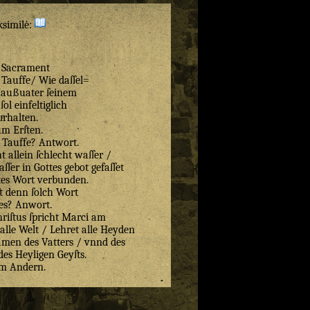
ksimilė:
 Sacrament
 Tauffe/ Wie daſſel=
Haußuater ſeinem
ſol einfeltiglich
uͤrhalten.
m Erſten.
e Tauffe? Antwort.
ht allein ſchlecht waſſer /
aſſer in Gottes gebot gefaſſet
tes Wort verbunden.
t denn ſolch Wort
es? Anwort.
riſtus ſpricht Marci am
 alle Welt / Lehret alle Heyden
amen des Vatters / vnnd des
des Heyligen Geyſts.
m Andern.