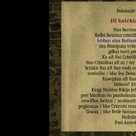
Faksimilė
III katek
Stas
Sacra
ſteſſei
ſwintan
crixti
ſubban
ains
Buttan
mu
ſeimijnan
vck
giſkai
turri
pr
Ka
aſt
ſtai
Crixtiſ
Stai
Crixtiſnai
aſt
ni
/
ter
Schlāit
ſtai
aſt
ſtas
vnds
e
entēnſīts
/
bhe
ſen
Deiw
Kawijdan
aſt
ſta
Deiwas
?
Et
Kāigi
Noūſon
Rikijs
Je
prei
Markon
en
panſadaum
enwiſſan
ſwītan
/
mukinait
pogūnans
/
bhe
Crixteiti
ten
Tāwas
/
bhe
ſteiſe
Saūna
Noſeilī
Prei
Anter