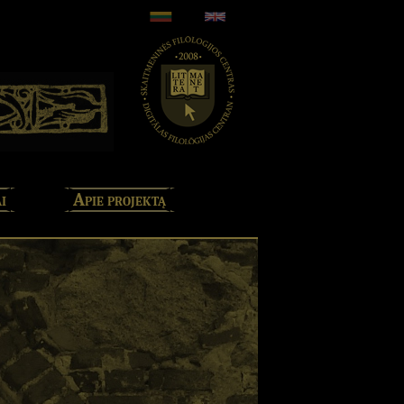
i
Apie projektą