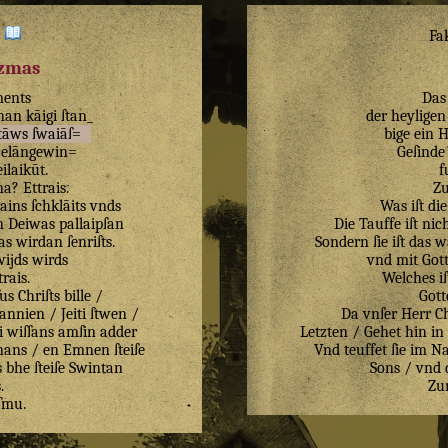
:
Fa
izmas
ments
Das
ſnan
kāigi
ſtan_
der heyligen
tāws
ſwaiāſ=
bige ein 
celāngewin=
Geſinde 
eilaikūt
.
f
na
?
Ettrais
.
Zu
ains
ſchklāits
vnds
Was iſt di
n
Deiwas
pallaipſan
Die Tauffe iſt nic
as
wirdan
ſenriſts
.
Sondern ſie iſt das w
wijds
wirds
vnd mit Got
trais
.
Welches iſ
ſus
Chriſts
bille
/
Gott
annien
/
Jeiti
ſtwen
/
Da vnſer Herr Ch
i
wiſſans
amſin
adder
Letzten / Gehet hin in
nans
/
en
Emnen
ſteiſe
Vnd teuffet ſie im N
s
bhe
ſteiſe
Swintan
Sons / vnd 
s
.
Zu
ſmu
.