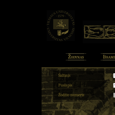
Žodynas
Išsami
Šaltinis
Puslapis
Žodžio numeris