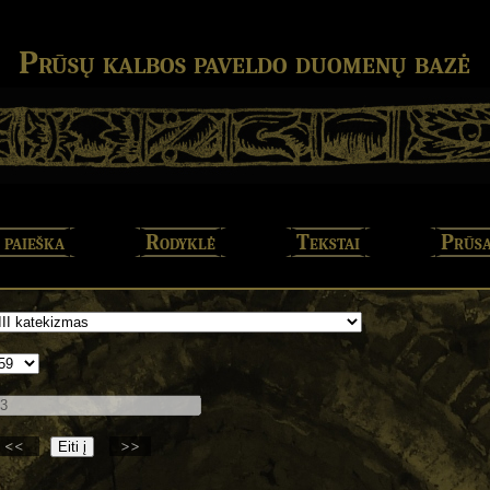
Prūsų kalbos paveldo duomenų bazė
 paieška
Rodyklė
Tekstai
Prūsa
<<
>>