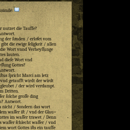
ksimilė:
r nutzet die Tauffe?
Antwort.
g der ſuͤnden / erloͤſet vom
gibt die ewige ſeligkeit / allen
 die Wort vnnd Verheyſſunge
tes lauten.
nd dieſe Wort vnd
ſſung Gottes?
Antwort.
ſtus ſpricht Marci am letz
 vnd getaufft wirdt der wirdt
t gleubet / der wird verdampt.
m Dritten.
er ſolche groſſe ding
n? Antwort.
ch nicht / Sondern das wort
dem waſſer iſt / vnd der Glau=
ottes im waſſer trawet / Denn
as waſſer ſchlecht waſſer / vnd
dem wort Gottes iſts ein tauffe