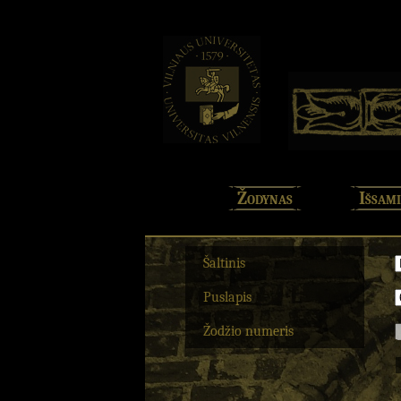
Žodynas
Išsami
Šaltinis
Puslapis
Žodžio numeris