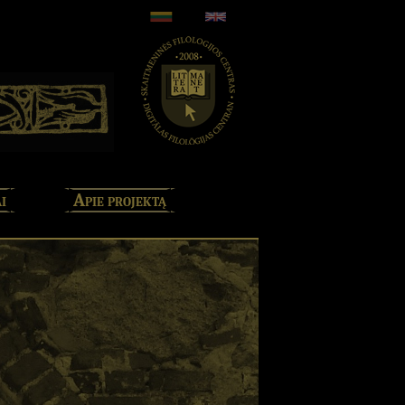
i
Apie projektą