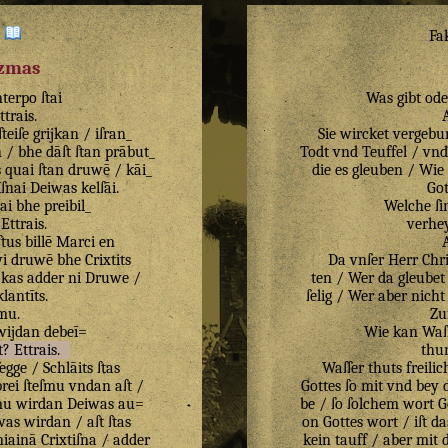
:
Fa
izmas
nterpo
ſtai
Was gibt ode
ttrais
.
ſteiſe
grijkan
/
iſran_
Sie wircket vergebun
n
/
bhe
dāſt
ſtan
prābut_
Todt vnd Teuffel / vnd 
s
quai
ſtan
druwē
/
kāi_
die es gleuben / Wie
īſnai
Deiwas
kelſāi
.
Got
ai
bhe
preibil_
Welche ſi
?
Ettrais
.
verhey
ſtus
billē
Marci
en
wi
druwē
bhe
Crixtits
Da vnſer Herr Chri
/
kas
adder
ni
Druwe
/
ten / Wer da gleubet
lantīts
.
ſelig / Wer aber nich
ſmu
.
Zu
wijdan
debeī=
Wie kan Waſſ
t
?
Ettrais
.
thu
ſegge
/
Schlāits
ſtas
Waſſer thuts freili
rei
ſteſmu
vndan
aſt
/
Gottes ſo mit vnd bey 
mu
wirdan
Deiwas
au=
be / ſo ſolchem wort G
was
wirdan
/
aſt
ſtas
on Gottes wort / iſt d
niainā
Crixtiſna
/
adder
kein tauff / aber mit 