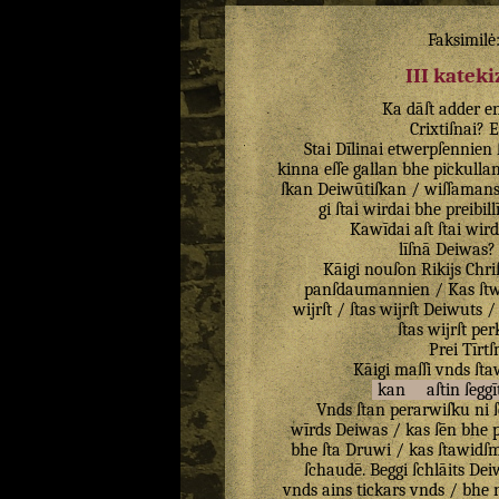
Faksimilė
III katek
Ka
dāſt
adder
e
Crixtiſnai
?
E
Stai
Dīlinai
etwerpſennien
kinna
eſſe
gallan
bhe
pickulla
ſkan
Deiwūtiſkan
/
wiſſaman
gi
ſtai
wirdai
bhe
preibill
Kawīdai
aſt
ſtai
wird
līſnā
Deiwas
Kāigi
nouſon
Rikijs
Chri
panſdaumannien
/
Kas
ſt
wijrſt
/
ſtas
wijrſt
Deiwuts
ſtas
wijrſt
perk
Prei
Tīrt
Kāigi
maſſi
vnds
ſta
kan
aſtin
ſeggī
Vnds
ſtan
perarwiſku
ni
wīrds
Deiwas
/
kas
ſēn
bhe
p
bhe
ſta
Druwi
/
kas
ſtawidſ
ſchaudē
.
Beggi
ſchlāits
Dei
vnds
ains
tickars
vnds
/
bhe