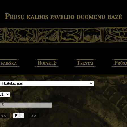
Prūsų kalbos paveldo duomenų bazė
 paieška
Rodyklė
Tekstai
Prūsa
<<
>>