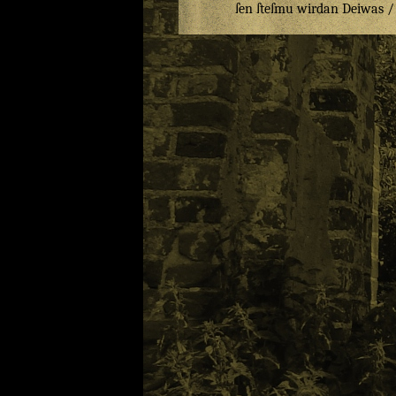
ſen
ſteſmu
wirdan
Deiwas