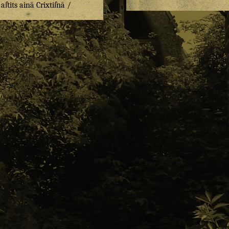
/
aſtits
ainā
Crixtiſnā
/