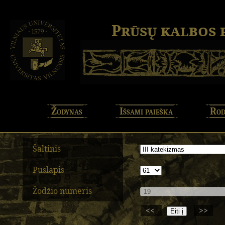
Prūsų kalbos
Žodynas
Išsami paieška
Rod
Šaltinis
Puslapis
Žodžio numeris
<<
>>