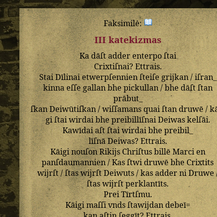
Faksimilė:
III katekizmas
Ka
dāſt
adder
enterpo
ſtai
Crixtiſnai
?
Ettrais
.
Stai
Dīlinai
etwerpſennien
ſteiſe
grijkan
/
iſran_
kinna
eſſe
gallan
bhe
pickullan
/
bhe
dāſt
ſtan
prābut_
ſkan
Deiwūtiſkan
/
wiſſamans
quai
ſtan
druwē
/
k
gi
ſtai
wirdai
bhe
preibillīſnai
Deiwas
kelſāi
.
Kawīdai
aſt
ſtai
wirdai
bhe
preibil_
līſnā
Deiwas
?
Ettrais
.
Kāigi
nouſon
Rikijs
Chriſtus
billē
Marci
en
panſdaumannien
/
Kas
ſtwi
druwē
bhe
Crixtits
wijrſt
/
ſtas
wijrſt
Deiwuts
/
kas
adder
ni
Druwe
ſtas
wijrſt
perklantīts
.
Prei
Tīrtſmu
.
Kāigi
maſſi
vnds
ſtawijdan
debeī=
kan
aſtin
ſeggīt
?
Ettrais
.