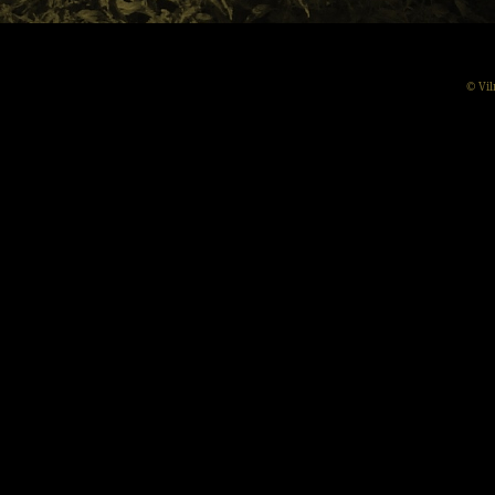
© Vil