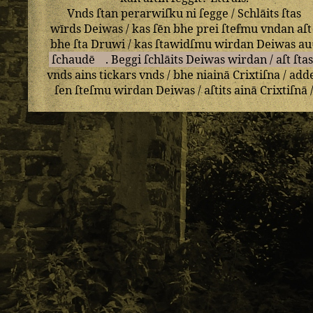
Vnds
ſtan
perarwiſku
ni
ſegge
/
Schlāits
ſtas
wīrds
Deiwas
/
kas
ſēn
bhe
prei
ſteſmu
vndan
aſt
bhe
ſta
Druwi
/
kas
ſtawidſmu
wirdan
Deiwas
au
ſchaudē
.
Beggi
ſchlāits
Deiwas
wirdan
/
aſt
ſta
vnds
ains
tickars
vnds
/
bhe
niainā
Crixtiſna
/
add
ſen
ſteſmu
wirdan
Deiwas
/
aſtits
ainā
Crixtiſnā