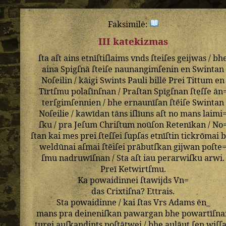
Faksimilė:
III katekizmas
ſta
aſt
ains
etnīſtiſlaims
vnds
ſteiſes
geijwas
/
bh
aina
Spigſnā
ſteiſe
naunangimſenin
en
Swintan
Noſeilin
/
kāigi
Swints
Pauli
billē
Prei
Tittum
en
Tīrtſmu
polaſīnſnan
/
Praſtan
Spīgſnan
ſteſſe
ān
terſgimſennien
/
bhe
ernaunīſan
ſtēiſe
Swintan
Noſeilie
/
kawīdan
tāns
iſlīuns
aſt
no
mans
laimi
ſku
/
pra
Jeſum
Chriſtum
noūſon
Retenīkan
/
No
ſtan
kai
mes
prei
ſteſſei
ſupſas
etnīſtin
tickrōmai
b
weldūnai
aſmai
ſtēiſei
prābutſkan
gijwan
poſte
ſmu
nadruwīſnan
/
Sta
aſt
iau
perarwiſku
arwi
.
Preī
Ketwirtſmu
.
Ka
powaidinnei
ſtawijds
Vn=
das
Crixtiſna
?
Ettrais
.
Sta
powaidinne
/
kai
ſtas
Vrs
Adams
ēn_
mans
pra
deineniſkan
pawargan
bhe
powartīſna
turei
auſkandints
poſtātwei
/
bhe
aulāut
ſen
wiſſ