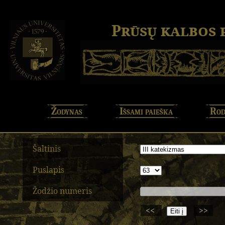
Prūsų kalbos
Žodynas
Išsami paieška
Rod
Šaltinis
Puslapis
Žodžio numeris
<<
>>