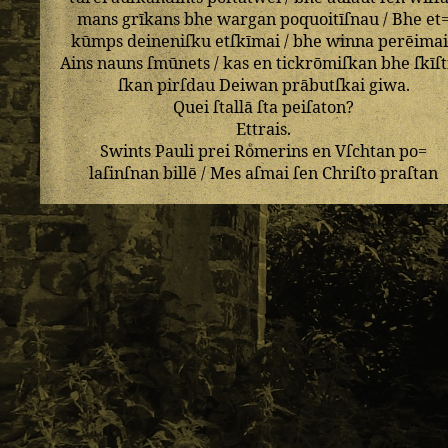
mans
grīkans
bhe
wargan
poquoitīſnau
/
Bhe
et
kūmps
deineniſku
etſkīmai
/
bhe
winna
perēimai
Ains
nauns
ſmūnets
/
kas
en
tickrōmiſkan
bhe
ſkīſt
ſkan
pirſdau
Deiwan
prābutſkai
giwa
.
Quei
ſtallā
ſta
peiſaton
?
Ettrais
.
Swints
Pauli
prei
Roͤmerins
en
Vſchtan
po=
laſinſnan
billē
/
Mes
aſmai
ſen
Chriſto
praſtan