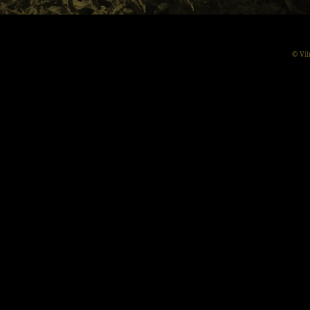
© Vil