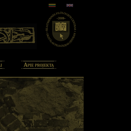
i
Apie projektą