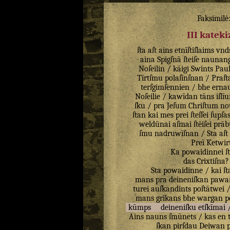
Faksimilė
III katek
ſta
aſt
ains
etnīſtiſlaims
vnd
aina
Spigſnā
ſteiſe
naunang
Noſeilin
/
kāigi
Swints
Paul
Tīrtſmu
polaſīnſnan
/
Praſt
terſgimſennien
/
bhe
erna
Noſeilie
/
kawīdan
tāns
iſlī
ſku
/
pra
Jeſum
Chriſtum
no
ſtan
kai
mes
prei
ſteſſei
ſupſa
weldūnai
aſmai
ſtēiſei
prāb
ſmu
nadruwīſnan
/
Sta
aſt
Preī
Ketwir
Ka
powaidinnei
ſ
das
Crixtiſna
Sta
powaidinne
/
kai
ſt
mans
pra
deineniſkan
pawa
turei
auſkandints
poſtātwei
mans
grīkans
bhe
wargan
p
kūmps
deineniſku
etſkīmai
Ains
nauns
ſmūnets
/
kas
en
ſkan
pirſdau
Deiwan