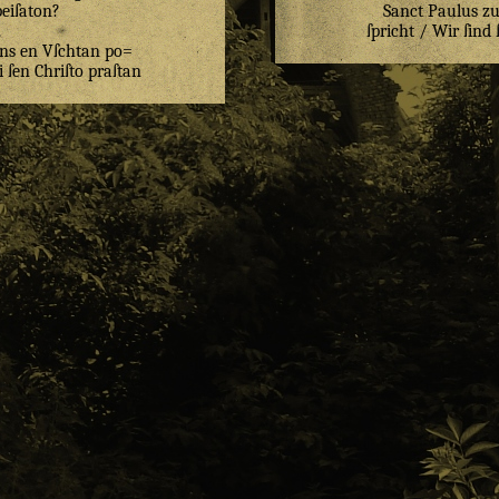
peiſaton
?
Sanct Paulus z
.
ſpricht / Wir ſin
ns
en
Vſchtan
po=
i
ſen
Chriſto
praſtan