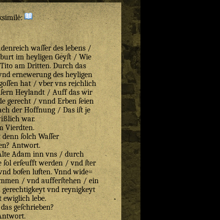
ksimilė:
adenreich waſſer des lebens /
burt im heyligen Geyſt / Wie
 Tito am Dritten. Durch das
vnd ernewerung des heyligen
goſſen hat / vber vns reichlich
ſern Heylandt / Auff das wir
de gerecht / vnnd Erben ſeien
ch der Hoffnung / Das iſt je
ißlich war.
 Vierdten.
 denn ſolch Waſſer
en? Antwort.
Alte Adam inn vns / durch
 ſol erſeufft werden / vnd ſter
vnd boͤſen luͤſten. Vnnd wide=
mmen / vnd aufferſtehen / ein
 gerechtigkeyt vnd reynigkeyt
t ewiglich lebe.
 das geſchrieben?
Antwort.