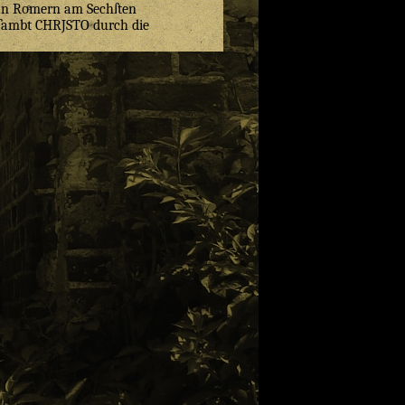
un Roͤmern am Sechſten
d ſambt CHRJSTO durch die