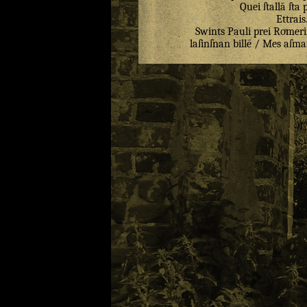
Quei
ſtallā
ſta
Ettrais
Swints
Pauli
prei
Roͤmeri
laſinſnan
billē
/
Mes
aſma