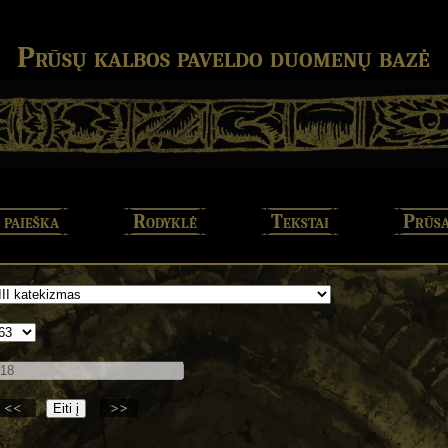
Prūsų kalbos paveldo duomenų bazė
 paieška
Rodyklė
Tekstai
Prūsa
<<
>>