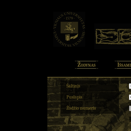
Žodynas
Išsami
Šaltinis
Puslapis
Žodžio numeris