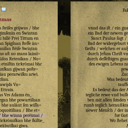
:
Fa
izmas
s
ſteiſes
geijwas
/
bhe
vnnd das iſt / ein gn
imſenin
en
Swintan
ein Bad der newen ge
i
billē
Prei
Tittum
en
Sanct Paulus ſagt /
an
Spīgſnan
ſteſſe
ān=
Bad der widergeburt 
unīſan
ſtēiſe
Swintan
Geiſts / welchen er auſ
uns
aſt
no
mans
laimi=
durch Jeſum Chriſt vn
ūſon
Retenīkan
/
No=
durch deſſelbigen gna
s
etnīſtin
tickrōmai
bhc
des ewigen Lebens na
utſkan
gijwan
poſte=
gew
iau
perarwiſku
arwi
.
Zum
tſmu
.
Was bedeut
tawijds
Vn=
tauff
?
Ettrais
.
Es bedeut das der 
as
Vrs
Adams
ēn_
tegliche rewe vnd buſſe
rgan
bhe
powartīſnan
ben mit allen ſuͤnden 
/
bhe
aulāut
ſen
wiſſa=
rumb teglich heraußko
oquoitīſnau
/
Bhe
et=
newer Menſch / der in
/
bhe
winna
perēimai
/
fuͤr Got
tickrōmiſkan
bhe
ſkīſtie_
Wo ſtehet
prābutſkai
giwa
.