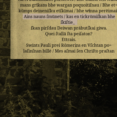
mans
grīkans
bhe
wargan
poquoitīſnau
/
Bhe
et
kūmps
deineniſku
etſkīmai
/
bhe
winna
perēimai
Ains
nauns
ſmūnets
/
kas
en
tickrōmiſkan
bhe
ſkīſtie_
ſkan
pirſdau
Deiwan
prābutſkai
giwa
.
Quei
ſtallā
ſta
peiſaton
?
Ettrais
.
Swints
Pauli
prei
Roͤmerins
en
Vſchtan
po=
laſinſnan
billē
/
Mes
aſmai
ſen
Chriſto
praſtan