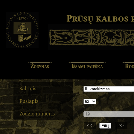
Prūsų kalbos
Žodynas
Išsami paieška
Rod
Šaltinis
Puslapis
Žodžio numeris
<<
>>