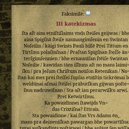
Faksimilė:
III katekizmas
ſta
aſt
ains
etnīſtiſlaims
vnds
ſteiſes
geijwas
/
bh
aina
Spigſnā
ſteiſe
naunangimſenin
en
Swintan
Noſeilin
/
kāigi
Swints
Pauli
billē
Prei
Tittum
en
Tīrtſmu
polaſīnſnan
/
Praſtan
Spīgſnan
ſteſſe
ān
terſgimſennien
/
bhe
ernaunīſan
ſtēiſe
Swintan
Noſeilie
/
kawīdan
tāns
iſlīuns
aſt
no
mans
laimi
ſku
/
pra
Jeſum
Chriſtum
noūſon
Retenīkan
/
No
ſtan
kai
mes
prei
ſteſſei
ſupſas
etnīſtin
tickrōmai
b
weldūnai
aſmai
ſtēiſei
prābutſkan
gijwan
poſte
ſmu
nadruwīſnan
/
Sta
aſt
iau
perarwiſku
arwi
.
Preī
Ketwirtſmu
.
Ka
powaidinnei
ſtawijds
Vn=
das
Crixtiſna
?
Ettrais
.
Sta
powaidinne
/
kai
ſtas
Vrs
Adams
ēn_
mans
pra
deineniſkan
pawargan
bhe
powartīſna
turei
auſkandints
poſtātwei
/
bhe
aulāut
ſen
wiſſ