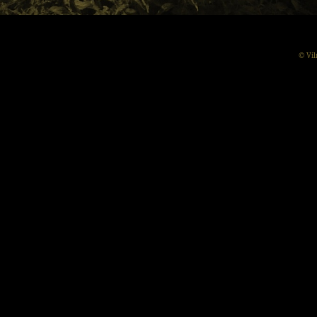
© Vil