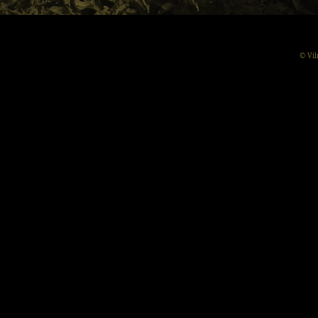
© Vil