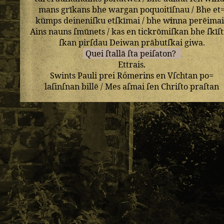
mans
grīkans
bhe
wargan
poquoitīſnau
/
Bhe
et
kūmps
deineniſku
etſkīmai
/
bhe
winna
perēimai
Ains
nauns
ſmūnets
/
kas
en
tickrōmiſkan
bhe
ſkīſt
ſkan
pirſdau
Deiwan
prābutſkai
giwa
.
Quei
ſtallā
ſta
peiſaton
?
Ettrais
.
Swints
Pauli
prei
Roͤmerins
en
Vſchtan
po=
laſinſnan
billē
/
Mes
aſmai
ſen
Chriſto
praſtan