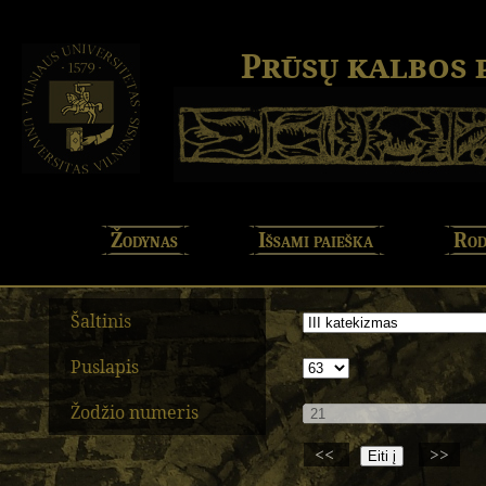
Prūsų kalbos
Žodynas
Išsami paieška
Rod
Šaltinis
Puslapis
Žodžio numeris
<<
>>