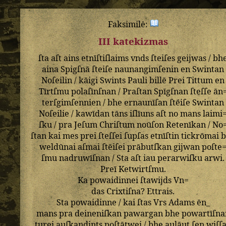
Faksimilė:
III katekizmas
ſta
aſt
ains
etnīſtiſlaims
vnds
ſteiſes
geijwas
/
bh
aina
Spigſnā
ſteiſe
naunangimſenin
en
Swintan
Noſeilin
/
kāigi
Swints
Pauli
billē
Prei
Tittum
en
Tīrtſmu
polaſīnſnan
/
Praſtan
Spīgſnan
ſteſſe
ān
terſgimſennien
/
bhe
ernaunīſan
ſtēiſe
Swintan
Noſeilie
/
kawīdan
tāns
iſlīuns
aſt
no
mans
laimi
ſku
/
pra
Jeſum
Chriſtum
noūſon
Retenīkan
/
No
ſtan
kai
mes
prei
ſteſſei
ſupſas
etnīſtin
tickrōmai
b
weldūnai
aſmai
ſtēiſei
prābutſkan
gijwan
poſte
ſmu
nadruwīſnan
/
Sta
aſt
iau
perarwiſku
arwi
.
Preī
Ketwirtſmu
.
Ka
powaidinnei
ſtawijds
Vn=
das
Crixtiſna
?
Ettrais
.
Sta
powaidinne
/
kai
ſtas
Vrs
Adams
ēn_
mans
pra
deineniſkan
pawargan
bhe
powartīſna
turei
auſkandints
poſtātwei
/
bhe
aulāut
ſen
wiſſ