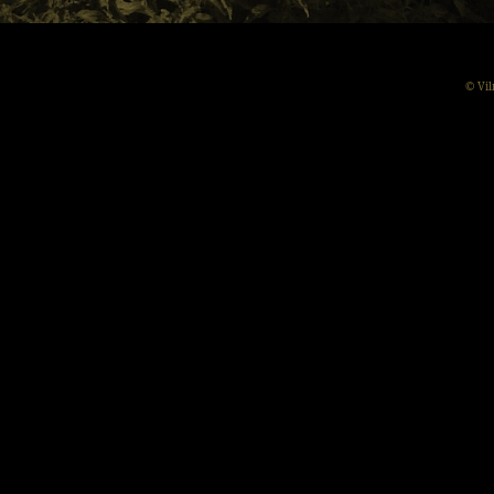
© Vil