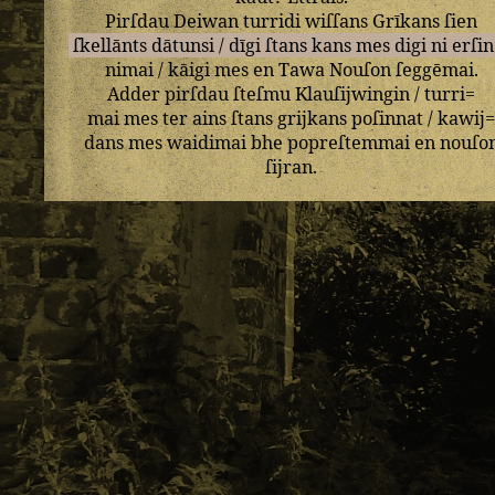
Pirſdau
Deiwan
turridi
wiſſans
Grīkans
ſien
ſkellānts
dātunsi
/
dīgi
ſtans
kans
mes
digi
ni
erſi
nimai
/
kāigi
mes
en
Tawa
Nouſon
ſeggēmai
.
Adder
pirſdau
ſteſmu
Klauſijwingin
/
turri=
mai
mes
ter
ains
ſtans
grijkans
poſinnat
/
kawij
dans
mes
waidimai
bhe
popreſtemmai
en
nouſo
ſijran
.