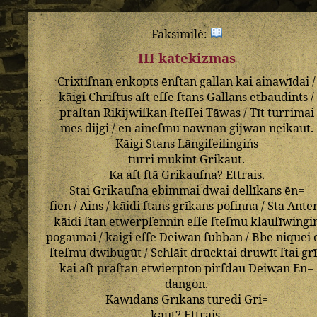
Faksimilė:
III katekizmas
Crixtiſnan
enkopts
ēnſtan
gallan
kai
ainawīdai
/
kāigi
Chriſtus
aſt
eſſe
ſtans
Gallans
etbaudints
/
praſtan
Rikijwiſkan
ſteſſei
Tāwas
/
Tīt
turrimai
mes
dijgi
/
en
aineſmu
nawnan
gijwan
neikaut
.
Kāigi
Stans
Lāngiſeilingins
turri
mukint
Grikaut
.
Ka
aſt
ſtā
Grikauſna
?
Ettrais
.
Stai
Grikauſna
ebimmai
dwai
dellīkans
ēn=
ſien
/
Ains
/
kāidi
ſtans
grīkans
poſinna
/
Sta
Ante
kāidi
ſtan
etwerpſennin
eſſe
ſteſmu
klauſīwingi
pogāunai
/
kāigi
eſſe
Deiwan
ſubban
/
Bbe
niquei
ſteſmu
dwibugūt
/
Schlāit
drūcktai
druwīt
ſtai
gr
kai
aſt
praſtan
etwierpton
pirſdau
Deiwan
En=
dangon
.
Kawīdans
Grīkans
turedi
Gri=
kaut
?
Ettrais
.