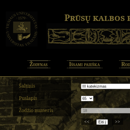
Prūsų kalbos
Žodynas
Išsami paieška
Rod
Šaltinis
Puslapis
Žodžio numeris
<<
>>