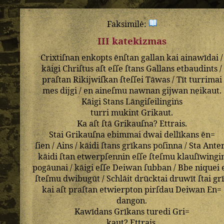
Faksimilė:
III katekizmas
Crixtiſnan
enkopts
ēnſtan
gallan
kai
ainawīdai
/
kāigi
Chriſtus
aſt
eſſe
ſtans
Gallans
etbaudints
/
praſtan
Rikijwiſkan
ſteſſei
Tāwas
/
Tīt
turrimai
mes
dijgi
/
en
aineſmu
nawnan
gijwan
neikaut
.
Kāigi
Stans
Lāngiſeilingins
turri
mukint
Grikaut
.
Ka
aſt
ſtā
Grikauſna
?
Ettrais
.
Stai
Grikauſna
ebimmai
dwai
dellīkans
ēn=
ſien
/
Ains
/
kāidi
ſtans
grīkans
poſinna
/
Sta
Ante
kāidi
ſtan
etwerpſennin
eſſe
ſteſmu
klauſīwingi
pogāunai
/
kāigi
eſſe
Deiwan
ſubban
/
Bbe
niquei
ſteſmu
dwibugūt
/
Schlāit
drūcktai
druwīt
ſtai
gr
kai
aſt
praſtan
etwierpton
pirſdau
Deiwan
En=
dangon
.
Kawīdans
Grīkans
turedi
Gri=
kaut
?
Ettrais
.