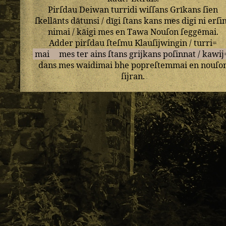
Pirſdau
Deiwan
turridi
wiſſans
Grīkans
ſien
ſkellānts
dātunsi
/
dīgi
ſtans
kans
mes
digi
ni
erſi
nimai
/
kāigi
mes
en
Tawa
Nouſon
ſeggēmai
.
Adder
pirſdau
ſteſmu
Klauſijwingin
/
turri=
mai
mes
ter
ains
ſtans
grijkans
poſinnat
/
kawij
dans
mes
waidimai
bhe
popreſtemmai
en
nouſo
ſijran
.