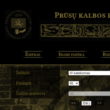
Prūsų kalbos
Žodynas
Išsami paieška
Rod
Šaltinis
Puslapis
Žodžio numeris
<<
>>