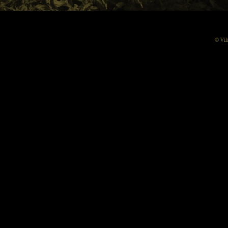
© Vil