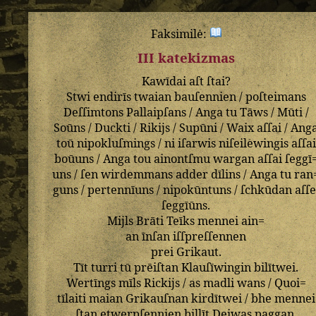
Faksimilė:
III katekizmas
Kawīdai
aſt
ſtai
?
Stwi
endirīs
twaian
bauſennien
/
poſteimans
Deſſimtons
Pallaipſans
/
Anga
tu
Tāws
/
Mūti
/
Soūns
/
Duckti
/
Rikijs
/
Supūni
/
Waix
aſſai
/
Ang
toū
nipokluſmings
/
ni
iſarwis
niſeilewingis
aſſai
boūuns
/
Anga
tou
ainontſmu
wargan
aſſai
ſeggī
uns
/
ſen
wirdemmans
adder
dīlins
/
Anga
tu
ran
guns
/
pertennīuns
/
nipokūntuns
/
ſchkūdan
aſſe
ſeggīūns
.
Mijls
Brāti
Teīks
mennei
ain=
an
īnſan
iſſpreſſennen
prei
Grikaut
.
Tīt
turri
tū
prēiſtan
Klauſīwingin
bilītwei
.
Wertīngs
mīls
Rickijs
/
as
madli
wans
/
Quoi=
tīlaiti
maian
Grikauſnan
kirdītwei
/
bhe
mennei
ſtan
etwerpſennien
billīt
Deiwas
paggan
.