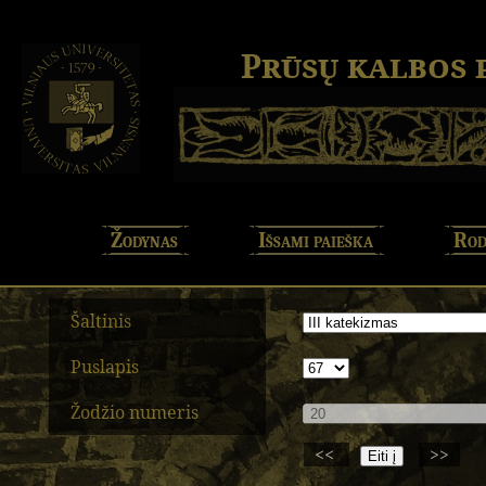
Prūsų kalbos
Žodynas
Išsami paieška
Rod
Šaltinis
Puslapis
Žodžio numeris
<<
>>