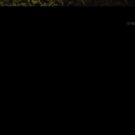
© Vil