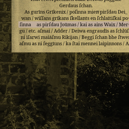
Gerdaus
ſchan
.
As
gurīns
Grīkenix
/
poſinna
mien
pirſdau
Dei_
wan
/
wiſſans
grīkans
ſkellants
en
ſchlaītiſkai
po
ſinna
as
pirſdau
Joūmas
/
kai
as
ains
Waix
/
Mer
gu
/
etc
.
aſmai
/
Adder
/
Deiwa
engraudīs
as
ſchlūſ
ni
iſarwi
maiāſmu
Rikijan
/
Beggi
ſchan
bhe
ſtwe
aſmu
as
ni
ſeggīuns
/
ka
ſtai
mennei
laipinnons
/
A