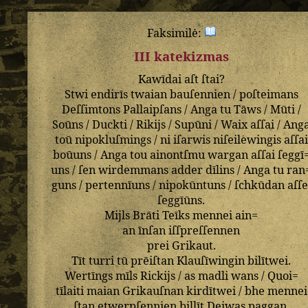
Faksimilė:
III katekizmas
Kawīdai
aſt
ſtai
?
Stwi
endirīs
twaian
bauſennien
/
poſteimans
Deſſimtons
Pallaipſans
/
Anga
tu
Tāws
/
Mūti
/
Soūns
/
Duckti
/
Rikijs
/
Supūni
/
Waix
aſſai
/
Ang
toū
nipokluſmings
/
ni
iſarwis
niſeilewingis
aſſai
boūuns
/
Anga
tou
ainontſmu
wargan
aſſai
ſeggī
uns
/
ſen
wirdemmans
adder
dīlins
/
Anga
tu
ran
guns
/
pertennīuns
/
nipokūntuns
/
ſchkūdan
aſſe
ſeggīūns
.
Mijls
Brāti
Teīks
mennei
ain=
an
īnſan
iſſpreſſennen
prei
Grikaut
.
Tīt
turri
tū
prēiſtan
Klauſīwingin
bilītwei
.
Wertīngs
mīls
Rickijs
/
as
madli
wans
/
Quoi=
tīlaiti
maian
Grikauſnan
kirdītwei
/
bhe
mennei
ſtan
etwerpſennien
billīt
Deiwas
paggan
.