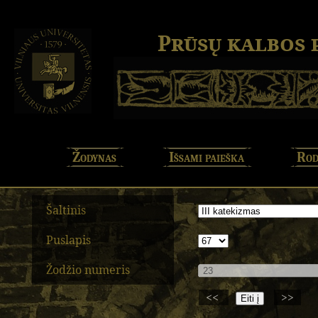
Prūsų kalbos
Žodynas
Išsami paieška
Rod
Šaltinis
Puslapis
Žodžio numeris
<<
>>