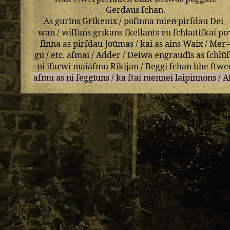
Gerdaus
ſchan
.
As
gurīns
Grīkenix
/
poſinna
mien
pirſdau
Dei_
wan
/
wiſſans
grīkans
ſkellants
en
ſchlaītiſkai
po
ſinna
as
pirſdau
Joūmas
/
kai
as
ains
Waix
/
Mer
gu
/
etc
.
aſmai
/
Adder
/
Deiwa
engraudīs
as
ſchlūſ
ni
iſarwi
maiāſmu
Rikijan
/
Beggi
ſchan
bhe
ſtwe
aſmu
as
ni
ſeggīuns
/
ka
ſtai
mennei
laipinnons
/
A