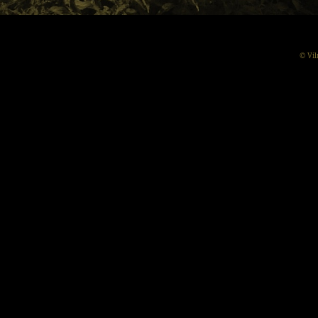
© Vil