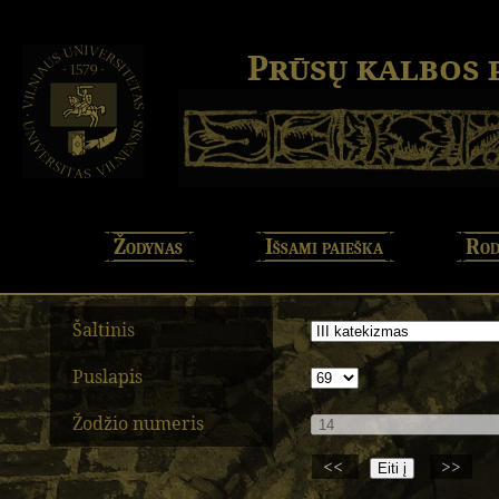
Prūsų kalbos
Žodynas
Išsami paieška
Rod
Šaltinis
Puslapis
Žodžio numeris
<<
>>