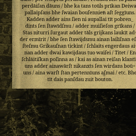
perdāiſan
dāuns
/
bhe
ka
tans
toūls
prīkan
Deiwa
pallaipſans
bhe
ſwaian
bouſennien
aſt
ſeggīuns
.
Kadden
adder
ains
ſien
ni
aupallai
tīt
pobren_
dints
ſen
ſtawīdſmu
/
adder
muiſieſon
grīkans
/
Stas
niturri
ſurgaut
adder
tāls
grijkans
laukīt
ad
der
ermīrit
/
bhe
ſen
ſtawijdsmu
ainan
lailīſnan
eſ
ſteſmu
Grikauſnan
tickint
/
ſchlaits
engerdaus
ai
nan
adder
dwai
kawijdaus
tuo
waiſei
/
Titet
/
En
ſchlāitiſkan
poſinna
as
/
kai
as
ainan
reiſan
klant
uns
adder
ainawārſt
nikanxts
ſen
wirdans
boū=
uns
/
aina
warſt
ſtan
pertennīuns
aſmai
/
etc
.
Bh
tīt
dais
panſdau
zuit
bouton
.