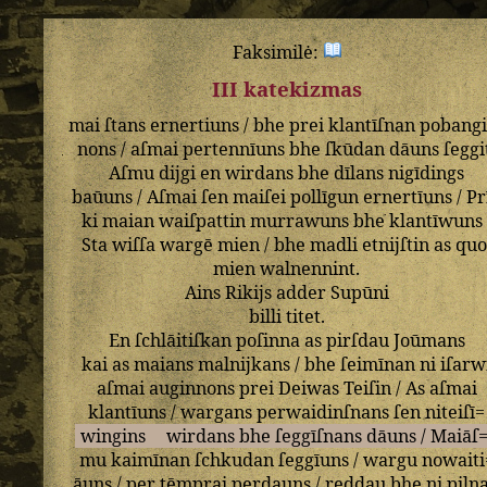
Faksimilė:
III katekizmas
mai
ſtans
ernertiuns
/
bhe
prei
klantīſnan
pobangi
nons
/
aſmai
pertennīuns
bhe
ſkūdan
dāuns
ſeggi
Aſmu
dijgi
en
wirdans
bhe
dīlans
nigīdings
baūuns
/
Aſmai
ſen
maiſei
pollīgun
ernertīuns
/
Pr
ki
maian
waiſpattin
murrawuns
bhe
klantīwuns
Sta
wiſſa
wargē
mien
/
bhe
madli
etnijſtin
as
quo
mien
walnennint
.
Ains
Rikijs
adder
Supūni
billi
titet
.
En
ſchlāitiſkan
poſinna
as
pirſdau
Joūmans
kai
as
maians
malnijkans
/
bhe
ſeimīnan
ni
iſarw
aſmai
auginnons
prei
Deiwas
Teiſin
/
As
aſmai
klantīuns
/
wargans
perwaidinſnans
ſen
niteiſī=
wingins
wirdans
bhe
ſeggīſnans
dāuns
/
Maiāſ
mu
kaimīnan
ſchkudan
ſeggīuns
/
wargu
nowaiti
āuns
/
per
tēmprai
perdauns
/
reddau
bhe
ni
piln