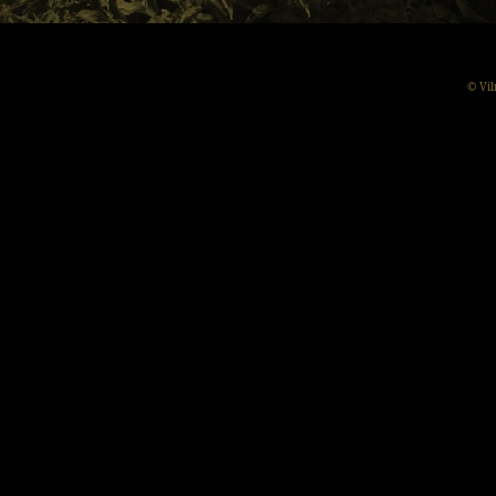
© Vil