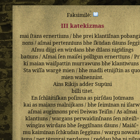
Faksimilė:
III katekizmas
mai
ſtans
ernertiuns
/
bhe
prei
klantīſnan
pobangi
nons
/
aſmai
pertennīuns
bhe
ſkūdan
dāuns
ſeggi
Aſmu
dijgi
en
wirdans
bhe
dīlans
nigīdings
baūuns
/
Aſmai
ſen
maiſei
pollīgun
ernertīuns
/
Pr
ki
maian
waiſpattin
murrawuns
bhe
klantīwuns
Sta
wiſſa
wargē
mien
/
bhe
madli
etnijſtin
as
quo
mien
walnennint
.
Ains
Rikijs
adder
Supūni
billi
titet
.
En
ſchlāitiſkan
poſinna
as
pirſdau
Joūmans
kai
as
maians
malnijkans
/
bhe
ſeimīnan
ni
iſarw
aſmai
auginnons
prei
Deiwas
Teiſin
/
As
aſmai
klantīuns
/
wargans
perwaidinſnans
ſen
niteiſī=
wingins
wirdans
bhe
ſeggīſnans
dāuns
/
Maiāſ=
mu
kaimīnan
ſchkudan
ſeggīuns
/
wargu
nowaiti
āuns
/
per
tēmprai
perdauns
/
reddau
bhe
ni
piln