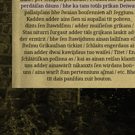
perdāiſan
dāuns
/
bhe
ka
tans
toūls
prīkan
Deiwa
pallaipſans
bhe
ſwaian
bouſennien
aſt
ſeggīuns
.
Kadden
adder
ains
ſien
ni
aupallai
tīt
pobren_
dints
ſen
ſtawīdſmu
/
adder
muiſieſon
grīkans
/
Stas
niturri
ſurgaut
adder
tāls
grijkans
laukīt
ad
der
ermīrit
/
bhe
ſen
ſtawijdsmu
ainan
lailīſnan
eſ
ſteſmu
Grikauſnan
tickint
/
ſchlaits
engerdaus
ai
nan
adder
dwai
kawijdaus
tuo
waiſei
/
Titet
/
En
ſchlāitiſkan
poſinna
as
/
kai
as
ainan
reiſan
klant
uns
adder
ainawārſt
nikanxts
ſen
wirdans
boū=
uns
/
aina
warſt
ſtan
pertennīuns
aſmai
/
etc
.
Bh
tīt
dais
panſdau
zuit
bouton
.