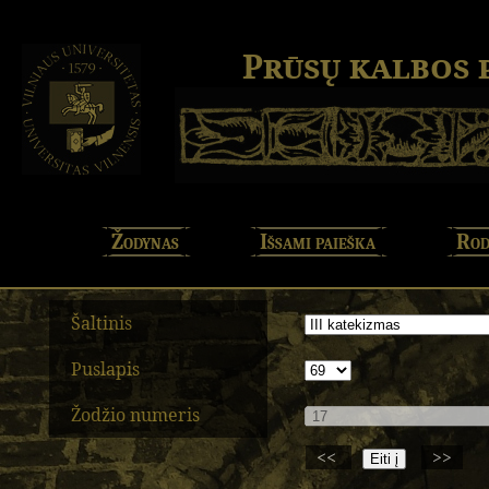
Prūsų kalbos
Žodynas
Išsami paieška
Rod
Šaltinis
Puslapis
Žodžio numeris
<<
>>