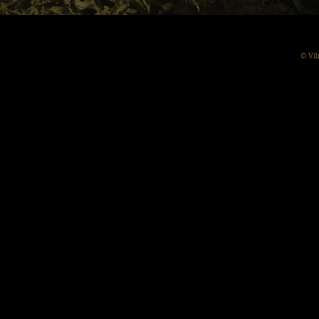
© Vil