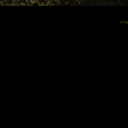
© Vil