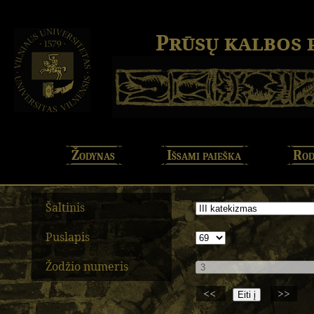
Prūsų kalbos
Žodynas
Išsami paieška
Rod
Šaltinis
Puslapis
Žodžio numeris
<<
>>