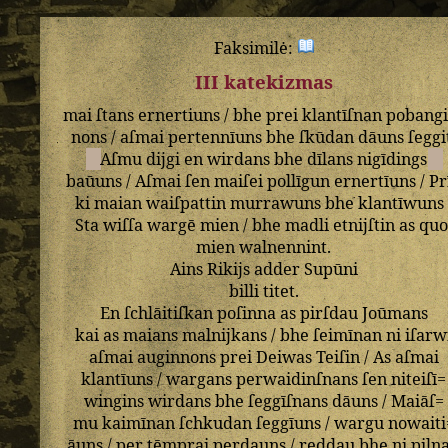
Faksimilė:
III katekizmas
mai
ſtans
ernertiuns
/
bhe
prei
klantīſnan
pobangi
nons
/
aſmai
pertennīuns
bhe
ſkūdan
dāuns
ſeggi
Aſmu
dijgi
en
wirdans
bhe
dīlans
nigīdings
baūuns
/
Aſmai
ſen
maiſei
pollīgun
ernertīuns
/
Pr
ki
maian
waiſpattin
murrawuns
bhe
klantīwuns
Sta
wiſſa
wargē
mien
/
bhe
madli
etnijſtin
as
quo
mien
walnennint
.
Ains
Rikijs
adder
Supūni
billi
titet
.
En
ſchlāitiſkan
poſinna
as
pirſdau
Joūmans
kai
as
maians
malnijkans
/
bhe
ſeimīnan
ni
iſarw
aſmai
auginnons
prei
Deiwas
Teiſin
/
As
aſmai
klantīuns
/
wargans
perwaidinſnans
ſen
niteiſī=
wingins
wirdans
bhe
ſeggīſnans
dāuns
/
Maiāſ=
mu
kaimīnan
ſchkudan
ſeggīuns
/
wargu
nowaiti
āuns
/
per
tēmprai
perdauns
/
reddau
bhe
ni
piln