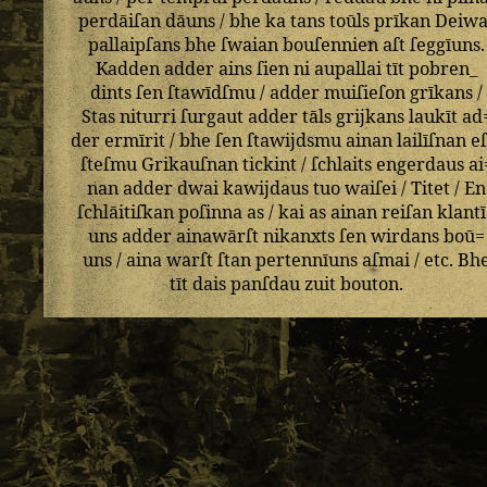
perdāiſan
dāuns
/
bhe
ka
tans
toūls
prīkan
Deiwa
pallaipſans
bhe
ſwaian
bouſennien
aſt
ſeggīuns
.
Kadden
adder
ains
ſien
ni
aupallai
tīt
pobren_
dints
ſen
ſtawīdſmu
/
adder
muiſieſon
grīkans
/
Stas
niturri
ſurgaut
adder
tāls
grijkans
laukīt
ad
der
ermīrit
/
bhe
ſen
ſtawijdsmu
ainan
lailīſnan
eſ
ſteſmu
Grikauſnan
tickint
/
ſchlaits
engerdaus
ai
nan
adder
dwai
kawijdaus
tuo
waiſei
/
Titet
/
En
ſchlāitiſkan
poſinna
as
/
kai
as
ainan
reiſan
klant
uns
adder
ainawārſt
nikanxts
ſen
wirdans
boū=
uns
/
aina
warſt
ſtan
pertennīuns
aſmai
/
etc
.
Bh
tīt
dais
panſdau
zuit
bouton
.