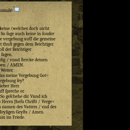
ksimilė:
 keine (welches doch nicht
) So ſage auch keine in ſonder
e vergebung auff die gemeine
tt thuſt gegen dem Beichtiger.
oll der Beichtiger
ſagen.
dig / vnnd ſtercke deinen
ben / AMEN.
Weiter.
das meine Vergebung Got=
ergebung ſey?
lieber Herr.
ff ſpreche er.
 So geſchehe dir. Vnnd ich
Herrn Jheſu Chriſti / Verge=
Jm namen des Vatters / vnd des
Heyligen Geyſts / Amen.
in im Friede.