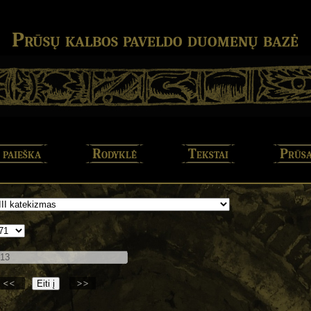
Prūsų kalbos paveldo duomenų bazė
 paieška
Rodyklė
Tekstai
Prūsa
<<
>>