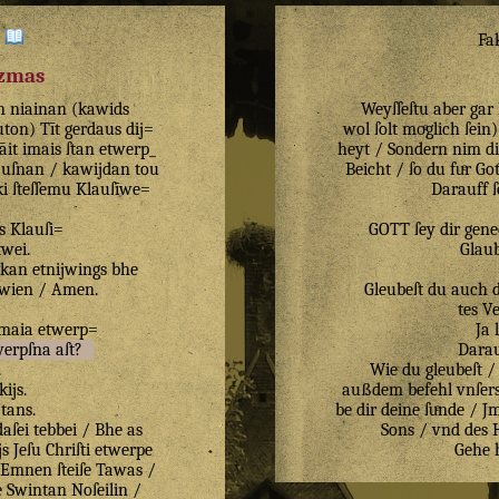
:
Fa
izmas
n
niainan
(
kawids
Weyſſeſtu aber gar
uton
)
Tīt
gerdaus
dij=
wol ſolt moͤglich ſein
āit
imais
ſtan
etwerp_
heyt / Sondern nim di
auſnan
/
kawijdan
tou
Beicht / ſo du fuͤr Go
ki
ſteſſemu
Klauſīwe=
Darauff ſ
s
Klauſi=
GOTT ſey dir gene
ītwei
.
Glau
ikan
etnijwings
bhe
wien
/
Amen
.
Gleubeſt du auch 
tes V
maia
etwerp=
Ja 
werpſna
aſt
?
Darau
.
Wie du gleubeſt /
kijs
.
außdem befehl vnſers 
tans
.
be dir deine ſuͤnde / 
aſei
tebbei
/
Bhe
as
Sons / vnd des 
js
Jeſu
Chriſti
etwerpe
Gehe h
Emnen
ſteiſe
Tawas
/
e
Swintan
Noſeilin
/