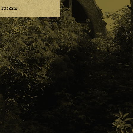
n
Packan
.