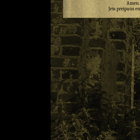
Amen
.
Jeis
preipaus
e