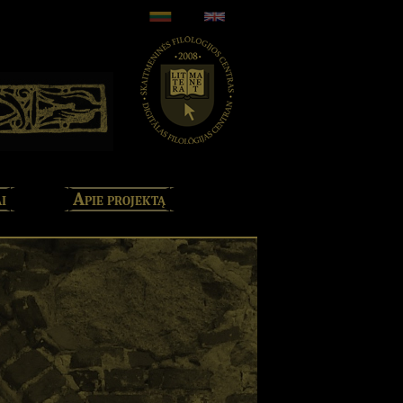
i
Apie projektą