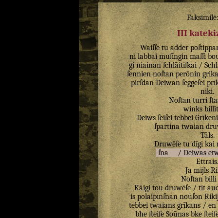
Faksimilė
III katek
Waiſſe
tu
adder
poſtippa
ni
labbai
muſīngin
maſſi
bo
gi
niainan
ſchlāitiſkai
/
Schl
ſennien
noſtan
perōnin
grik
pirſdan
Deiwan
ſeggēſei
prī
niki
.
Noſtan
turri
ſta
winks
bill
Deiws
ſeiſei
tebbei
Grīken
ſpartina
twaian
dru
Tāls
.
Druwēſe
tu
dīgi
kai
ſna
/
Deiwas
et
Ettrais
Ja
mijls
Ri
Noſtan
billi
Kāigi
tou
druwēſe
/
tīt
aud
is
polaipīnſnan
noūſon
Riki
tebbei
twaians
grīkans
/
en
bhe
ſteiſe
Soūnas
bke
ſteiſ