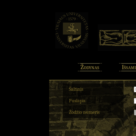
Žodynas
Išsami
Šaltinis
Puslapis
Žodžio numeris