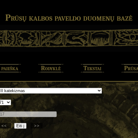
Prūsų kalbos paveldo duomenų bazė
 paieška
Rodyklė
Tekstai
Prūsa
<<
>>