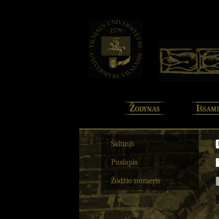
Žodynas
Išsami
Šaltinis
Puslapis
Žodžio numeris