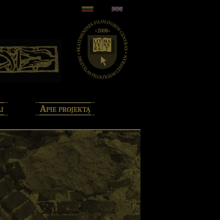
i
Apie projektą