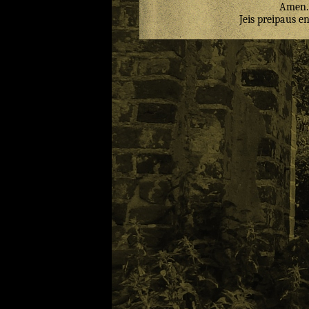
Amen
.
Jeis
preipaus
e