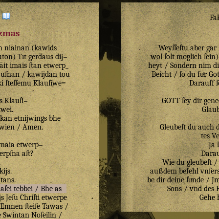
:
Fa
izmas
n
niainan
(
kawids
Weyſſeſtu aber gar
uton
)
Tīt
gerdaus
dij=
wol ſolt moͤglich ſein
āit
imais
ſtan
etwerp_
heyt / Sondern nim di
auſnan
/
kawijdan
tou
Beicht / ſo du fuͤr Go
ki
ſteſſemu
Klauſīwe=
Darauff ſ
s
Klauſi=
GOTT ſey dir gene
ītwei
.
Glau
ikan
etnijwings
bhe
wien
/
Amen
.
Gleubeſt du auch 
tes V
maia
etwerp=
Ja 
erpſna
aſt
?
Darau
.
Wie du gleubeſt /
kijs
.
außdem befehl vnſers 
tans
.
be dir deine ſuͤnde / 
aſei
tebbei
/
Bhe
as
Sons / vnd des 
js
Jeſu
Chriſti
etwerpe
Gehe h
Emnen
ſteiſe
Tawas
/
e
Swintan
Noſeilin
/