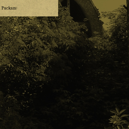
n
Packan
.