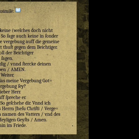
ksimilė:
 keine (welches doch nicht
) So ſage auch keine in ſonder
e vergebung auff die gemeine
tt thuſt gegen dem Beichtiger.
oll der Beichtiger
ſagen.
dig / vnnd ſtercke deinen
ben / AMEN.
Weiter.
das meine Vergebung Got=
ergebung ſey?
lieber Herr.
ff ſpreche er.
 So geſchehe dir. Vnnd ich
Herrn Jheſu Chriſti / Verge=
Jm namen des Vatters / vnd des
Heyligen Geyſts / Amen.
in im Friede.