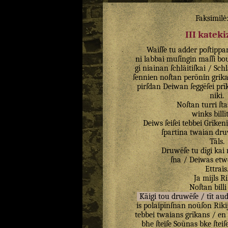
Faksimilė
III katek
Waiſſe
tu
adder
poſtippa
ni
labbai
muſīngin
maſſi
bo
gi
niainan
ſchlāitiſkai
/
Schl
ſennien
noſtan
perōnin
grik
pirſdan
Deiwan
ſeggēſei
prī
niki
.
Noſtan
turri
ſta
winks
bill
Deiws
ſeiſei
tebbei
Grīken
ſpartina
twaian
dru
Tāls
.
Druwēſe
tu
dīgi
kai
ſna
/
Deiwas
etw
Ettrais
Ja
mijls
Ri
Noſtan
billi
Kāigi
tou
druwēſe
/
tīt
aud
is
polaipīnſnan
noūſon
Riki
tebbei
twaians
grīkans
/
en
bhe
ſteiſe
Soūnas
bke
ſteiſ