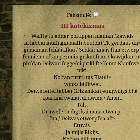
Faksimilė:
III katekizmas
Waiſſe
tu
adder
poſtippan
niainan
(
kawids
ni
labbai
muſīngin
maſſi
bouton
)
Tīt
gerdaus
dij
gi
niainan
ſchlāitiſkai
/
Schlāit
imais
ſtan
etwerp
ſennien
noſtan
perōnin
grikauſnan
/
kawijdan
to
pirſdan
Deiwan
ſeggēſei
prīki
ſteſſemu
Klauſīwe
niki
.
Noſtan
turri
ſtas
Klauſi=
winks
billītwei
.
Deiws
ſeiſei
tebbei
Grīkenikan
etnijwings
bhe
ſpartina
twaian
druwien
/
Amen
.
Tāls
.
Druwēſe
tu
dīgi
kai
maia
etwerp=
ſna
/
Deiwas
etwerpſna
aſt
?
Ettrais
.
Ja
mijls
Rikijs
.
Noſtan
billi
tans
.