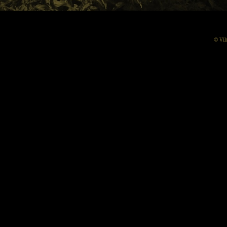
© Vil