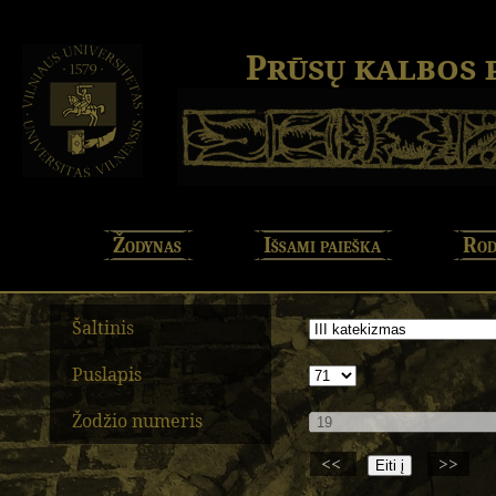
Prūsų kalbos
Žodynas
Išsami paieška
Rod
Šaltinis
Puslapis
Žodžio numeris
<<
>>