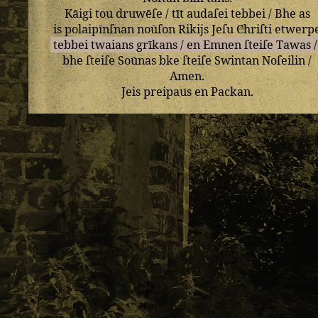
Kāigi
tou
druwēſe
/
tīt
audaſei
tebbei
/
Bhe
as
is
polaipīnſnan
noūſon
Rikijs
Jeſu
Chriſti
etwerp
tebbei
twaians
grīkans
/
en
Emnen
ſteiſe
Tawas
/
bhe
ſteiſe
Soūnas
bke
ſteiſe
Swintan
Noſeilin
/
Amen
.
Jeis
preipaus
en
Packan
.