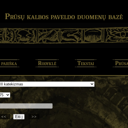
Prūsų kalbos paveldo duomenų bazė
 paieška
Rodyklė
Tekstai
Prūsa
<<
>>