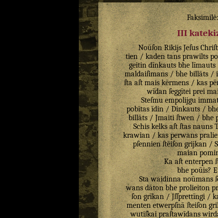
Faksimilė
III katek
Noūſon
Rikijs
Jeſus
Chriſ
tien
/
kaden
tans
prawilts
po
geitin
dīnkauts
bhe
līmauts
maldaiſimans
/
bhe
billāts
/
ſta
aſt
mais
kērmens
/
kas
pē
wīdan
ſeggītei
prei
ma
Steſmu
empolijgu
immat
pobītas
īdin
/
Dinkauts
/
bh
billāts
/
Jmaiti
ſtwen
/
bhe
Schis
kelks
aſt
ſtas
nauns
T
krawian
/
kas
perwans
pralie
pſennien
ſtēiſon
grijkan
/
maian
pomin
Ka
aſt
enterpen
bhe
poūis
?
E
Sta
waidinna
noūmans
ſ
wans
dāton
bhe
prolieiton
pr
ſon
grīkan
/
Jſſprettīngi
/
k
menten
etwerpſnā
ſteiſon
gr
wutiſkai
praſtawīdans
wird