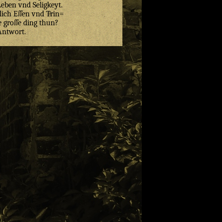
Leben vnd Seligkeyt.
lich Eſſen vnd Trin=
e groſſe ding thun?
Antwort.