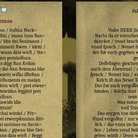
:
Fa
izmas
tus
/
ēnſtan
Nack=
Vnſer HERR Jhe
ſtāi
/
imma
tans
ſtan=
Nacht da er verrathe
/
bhe
dai
ſwaimans
/
dancket / vnnd brachs
immaiti
ſtwen
/
īdeiti
/
vnnd ſprach / Nemet hin
rwans
dāts
wīrſt
/
Sta=
der fuͤr euch gegeben 
ian
pominiſnan
.
ge
s
dijgi
ſtan
Kelkin
Deſſelbigen gleich
e
dai
ſtan
ſteimans
bhe
nach dem Abentmal / d
poieiti
wiſſai
iſſteſmu
/
ſprach / Nemet hin / vn
eſtaments
en
maian
Kelch iſt das Newe 
iton
wīrſt
/
prei
etwer=
Das fuͤr euch vergoſſ
Stawīdan
ſeggītei
prei
Suͤnden / Solchs thut 
īſnan
.
nem 
ſtawīds
īdis
Was nuͤtze
ttrais
?
vnd Tri
chai
wirdai
/
Pēr=
Das zeygen vns dieſe
ei
etwerpſenninn
ſtēi=
Vnnd vergoſſen / zur 
ai
noūmas
en
Sacra=
lich / das vnns im S
ikan
/
gijwan
bhe
Dei=
den / Leben vnnd Seli
ans
dāts
wirſt
/
Beggi
geben wirdt / Denn wo