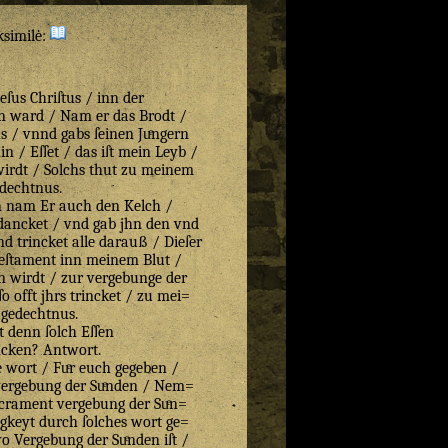
ksimilė:
ſus Chriſtus / inn der
n ward / Nam er das Brodt /
 / vnnd gabs ſeinen Juͤngern
 / Eſſet / das iſt mein Leyb /
wirdt / Solchs thut zu meinem
dechtnus.
en nam Er auch den Kelch /
ancket / vnd gab jhn den vnd
d trincket alle darauß / Dieſer
Teſtament inn meinem Blut /
en wirdt / zur vergebunge der
ſo offt jhrs trincket / zu mei=
gedechtnus.
t denn ſolch Eſſen
ncken? Antwort.
 wort / Fuͤr euch gegeben /
vergebung der Suͤnden / Nem=
acrament vergebung der Suͤn=
gkeyt durch ſolches wort ge=
 Vergebung der Suͤnden iſt /