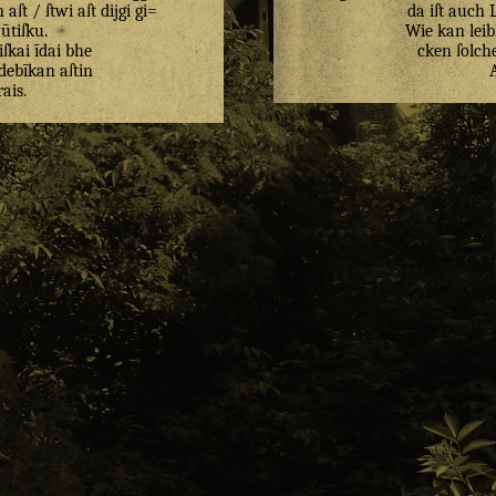
n
aſt
/
ſtwi
aſt
dijgi
gi=
da iſt auch 
ūtiſku
.
Wie kan leib
ſkai
īdai
bhe
cken ſolch
debīkan
aſtin
rais
.