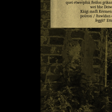
quei
etwerpſnā
ſteiſon
grīka
wei
bhe
Deiw
Kāigi
maſſi
Kērmeni
poūton
/
ſtawīdan
ſeggīt
?
Ett