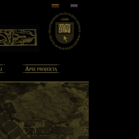
i
Apie projektą