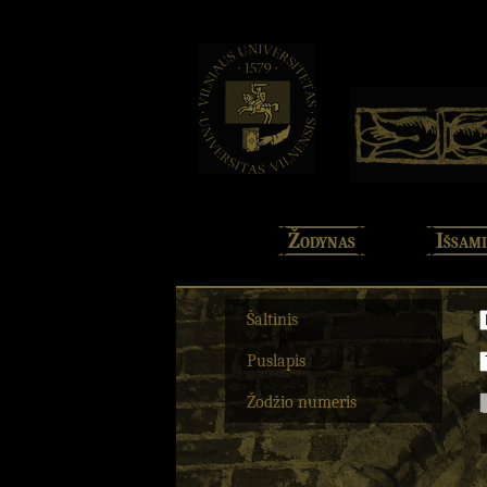
Žodynas
Išsami
Šaltinis
Puslapis
Žodžio numeris