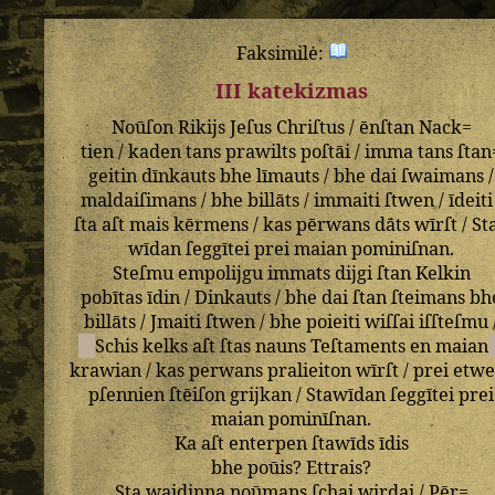
Faksimilė:
III katekizmas
Noūſon
Rikijs
Jeſus
Chriſtus
/
ēnſtan
Nack=
tien
/
kaden
tans
prawilts
poſtāi
/
imma
tans
ſtan
geitin
dīnkauts
bhe
līmauts
/
bhe
dai
ſwaimans
/
maldaiſimans
/
bhe
billāts
/
immaiti
ſtwen
/
īdeiti
ſta
aſt
mais
kērmens
/
kas
pērwans
dāts
wīrſt
/
St
wīdan
ſeggītei
prei
maian
pominiſnan
.
Steſmu
empolijgu
immats
dijgi
ſtan
Kelkin
pobītas
īdin
/
Dinkauts
/
bhe
dai
ſtan
ſteimans
bh
billāts
/
Jmaiti
ſtwen
/
bhe
poieiti
wiſſai
iſſteſmu
Schis
kelks
aſt
ſtas
nauns
Teſtaments
en
maian
krawian
/
kas
perwans
pralieiton
wīrſt
/
prei
etwe
pſennien
ſtēiſon
grijkan
/
Stawīdan
ſeggītei
prei
maian
pominīſnan
.
Ka
aſt
enterpen
ſtawīds
īdis
bhe
poūis
?
Ettrais
?
Sta
waidinna
noūmans
ſchai
wirdai
/
Pēr=