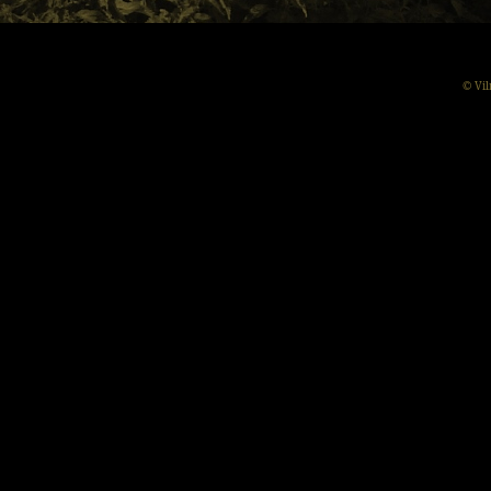
© Vil