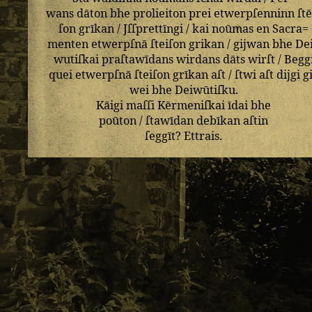
wans
dāton
bhe
prolieiton
prei
etwerpſenninn
ſtē
ſon
grīkan
/
Jſſprettīngi
/
kai
noūmas
en
Sacra=
menten
etwerpſnā
ſteiſon
grikan
/
gijwan
bhe
De
wutiſkai
praſtawīdans
wirdans
dāts
wirſt
/
Begg
quei
etwerpſnā
ſteiſon
grīkan
aſt
/
ſtwi
aſt
dijgi
g
wei
bhe
Deiwūtiſku
.
Kāigi
maſſi
Kērmeniſkai
īdai
bhe
poūton
/
ſtawīdan
debīkan
aſtin
ſeggīt
?
Ettrais
.