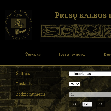
Prūsų kalbos
Žodynas
Išsami paieška
Rod
Šaltinis
Puslapis
Žodžio numeris
<<
>>