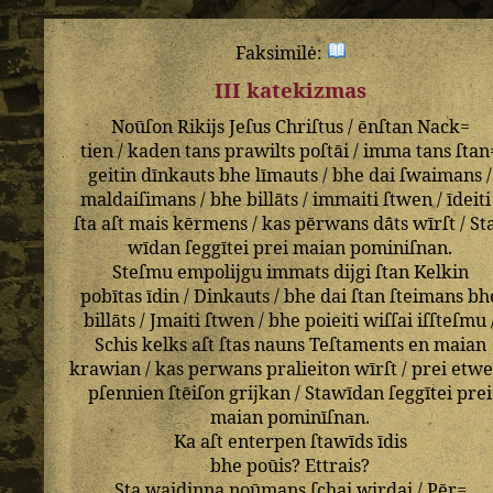
Faksimilė:
III katekizmas
Noūſon
Rikijs
Jeſus
Chriſtus
/
ēnſtan
Nack=
tien
/
kaden
tans
prawilts
poſtāi
/
imma
tans
ſtan
geitin
dīnkauts
bhe
līmauts
/
bhe
dai
ſwaimans
/
maldaiſimans
/
bhe
billāts
/
immaiti
ſtwen
/
īdeiti
ſta
aſt
mais
kērmens
/
kas
pērwans
dāts
wīrſt
/
St
wīdan
ſeggītei
prei
maian
pominiſnan
.
Steſmu
empolijgu
immats
dijgi
ſtan
Kelkin
pobītas
īdin
/
Dinkauts
/
bhe
dai
ſtan
ſteimans
bh
billāts
/
Jmaiti
ſtwen
/
bhe
poieiti
wiſſai
iſſteſmu
Schis
kelks
aſt
ſtas
nauns
Teſtaments
en
maian
krawian
/
kas
perwans
pralieiton
wīrſt
/
prei
etwe
pſennien
ſtēiſon
grijkan
/
Stawīdan
ſeggītei
prei
maian
pominīſnan
.
Ka
aſt
enterpen
ſtawīds
īdis
bhe
poūis
?
Ettrais
?
Sta
waidinna
noūmans
ſchai
wirdai
/
Pēr=