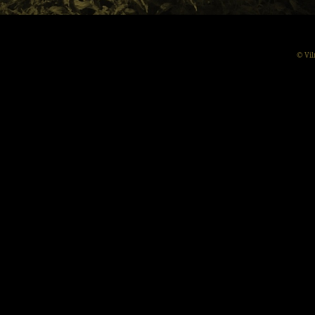
© Vil