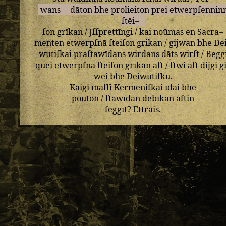
wans
dāton
bhe
prolieiton
prei
etwerpſennin
ſtēi=
ſon
grīkan
/
Jſſprettīngi
/
kai
noūmas
en
Sacra=
menten
etwerpſnā
ſteiſon
grikan
/
gijwan
bhe
De
wutiſkai
praſtawīdans
wirdans
dāts
wirſt
/
Begg
quei
etwerpſnā
ſteiſon
grīkan
aſt
/
ſtwi
aſt
dijgi
g
wei
bhe
Deiwūtiſku
.
Kāigi
maſſi
Kērmeniſkai
īdai
bhe
poūton
/
ſtawīdan
debīkan
aſtin
ſeggīt
?
Ettrais
.