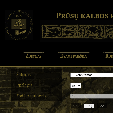
Prūsų kalbos
Žodynas
Išsami paieška
Rod
Šaltinis
Puslapis
Žodžio numeris
<<
>>