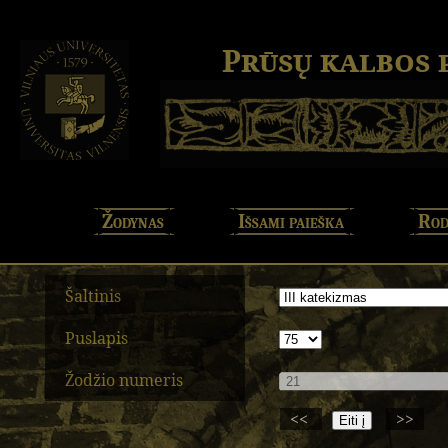
Prūsų kalbos
Žodynas
Išsami paieška
Rod
Šaltinis
Puslapis
Žodžio numeris
<<
>>