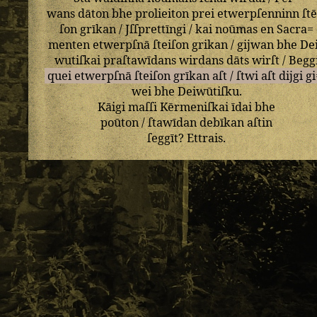
wans
dāton
bhe
prolieiton
prei
etwerpſenninn
ſtē
ſon
grīkan
/
Jſſprettīngi
/
kai
noūmas
en
Sacra=
menten
etwerpſnā
ſteiſon
grikan
/
gijwan
bhe
De
wutiſkai
praſtawīdans
wirdans
dāts
wirſt
/
Begg
quei
etwerpſnā
ſteiſon
grīkan
aſt
/
ſtwi
aſt
dijgi
gi
wei
bhe
Deiwūtiſku
.
Kāigi
maſſi
Kērmeniſkai
īdai
bhe
poūton
/
ſtawīdan
debīkan
aſtin
ſeggīt
?
Ettrais
.