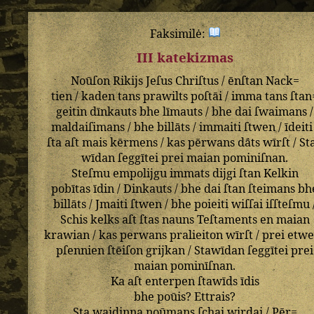
Faksimilė:
III katekizmas
Noūſon
Rikijs
Jeſus
Chriſtus
/
ēnſtan
Nack=
tien
/
kaden
tans
prawilts
poſtāi
/
imma
tans
ſtan
geitin
dīnkauts
bhe
līmauts
/
bhe
dai
ſwaimans
/
maldaiſimans
/
bhe
billāts
/
immaiti
ſtwen
/
īdeiti
ſta
aſt
mais
kērmens
/
kas
pērwans
dāts
wīrſt
/
St
wīdan
ſeggītei
prei
maian
pominiſnan
.
Steſmu
empolijgu
immats
dijgi
ſtan
Kelkin
pobītas
īdin
/
Dinkauts
/
bhe
dai
ſtan
ſteimans
bh
billāts
/
Jmaiti
ſtwen
/
bhe
poieiti
wiſſai
iſſteſmu
Schis
kelks
aſt
ſtas
nauns
Teſtaments
en
maian
krawian
/
kas
perwans
pralieiton
wīrſt
/
prei
etwe
pſennien
ſtēiſon
grijkan
/
Stawīdan
ſeggītei
prei
maian
pominīſnan
.
Ka
aſt
enterpen
ſtawīds
īdis
bhe
poūis
?
Ettrais
?
Sta
waidinna
noūmans
ſchai
wirdai
/
Pēr=