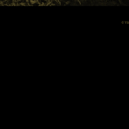
© Vil