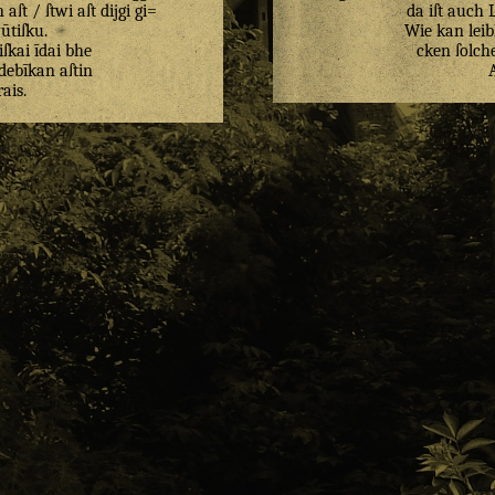
n
aſt
/
ſtwi
aſt
dijgi
gi=
da iſt auch 
ūtiſku
.
Wie kan leib
ſkai
īdai
bhe
cken ſolch
debīkan
aſtin
rais
.