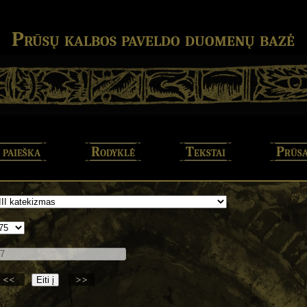
Prūsų kalbos paveldo duomenų bazė
 paieška
Rodyklė
Tekstai
Prūsa
<<
>>