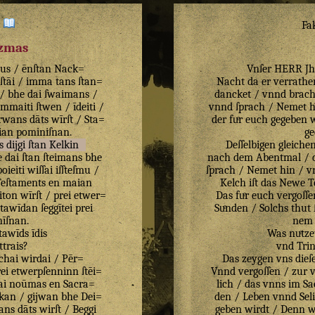
:
Fa
izmas
tus
/
ēnſtan
Nack=
Vnſer HERR Jhe
ſtāi
/
imma
tans
ſtan=
Nacht da er verrathe
/
bhe
dai
ſwaimans
/
dancket / vnnd brachs
immaiti
ſtwen
/
īdeiti
/
vnnd ſprach / Nemet hin
rwans
dāts
wīrſt
/
Sta=
der fuͤr euch gegeben 
ian
pominiſnan
.
ge
s
dijgi
ſtan
Kelkin
Deſſelbigen gleich
e
dai
ſtan
ſteimans
bhe
nach dem Abentmal / d
poieiti
wiſſai
iſſteſmu
/
ſprach / Nemet hin / vn
eſtaments
en
maian
Kelch iſt das Newe 
iton
wīrſt
/
prei
etwer=
Das fuͤr euch vergoſſ
Stawīdan
ſeggītei
prei
Suͤnden / Solchs thut 
īſnan
.
nem 
ſtawīds
īdis
Was nuͤtze
ttrais
?
vnd Tri
chai
wirdai
/
Pēr=
Das zeygen vns dieſe
ei
etwerpſenninn
ſtēi=
Vnnd vergoſſen / zur 
ai
noūmas
en
Sacra=
lich / das vnns im S
ikan
/
gijwan
bhe
Dei=
den / Leben vnnd Seli
ans
dāts
wirſt
/
Beggi
geben wirdt / Denn wo