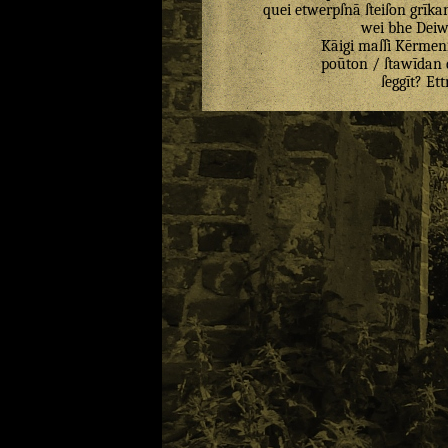
quei
etwerpſnā
ſteiſon
grīka
wei
bhe
Deiw
Kāigi
maſſi
Kērmeni
poūton
/
ſtawīdan
ſeggīt
?
Ett