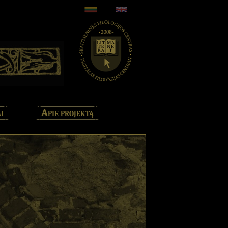
i
Apie projektą