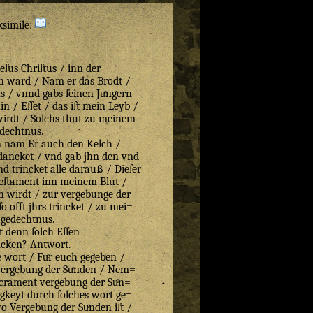
ksimilė:
ſus Chriſtus / inn der
n ward / Nam er das Brodt /
 / vnnd gabs ſeinen Juͤngern
 / Eſſet / das iſt mein Leyb /
wirdt / Solchs thut zu meinem
dechtnus.
en nam Er auch den Kelch /
ancket / vnd gab jhn den vnd
d trincket alle darauß / Dieſer
Teſtament inn meinem Blut /
en wirdt / zur vergebunge der
ſo offt jhrs trincket / zu mei=
gedechtnus.
t denn ſolch Eſſen
ncken? Antwort.
 wort / Fuͤr euch gegeben /
vergebung der Suͤnden / Nem=
acrament vergebung der Suͤn=
gkeyt durch ſolches wort ge=
 Vergebung der Suͤnden iſt /