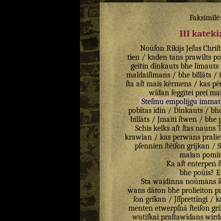
Faksimilė
III katek
Noūſon
Rikijs
Jeſus
Chriſ
tien
/
kaden
tans
prawilts
po
geitin
dīnkauts
bhe
līmauts
maldaiſimans
/
bhe
billāts
/
ſta
aſt
mais
kērmens
/
kas
pē
wīdan
ſeggītei
prei
ma
Steſmu
empolijgu
immat
pobītas
īdin
/
Dinkauts
/
bh
billāts
/
Jmaiti
ſtwen
/
bhe
Schis
kelks
aſt
ſtas
nauns
T
krawian
/
kas
perwans
pralie
pſennien
ſtēiſon
grijkan
/
maian
pomin
Ka
aſt
enterpen
bhe
poūis
?
E
Sta
waidinna
noūmans
ſ
wans
dāton
bhe
prolieiton
pr
ſon
grīkan
/
Jſſprettīngi
/
k
menten
etwerpſnā
ſteiſon
gr
wutiſkai
praſtawīdans
wird