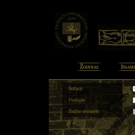
Žodynas
Išsami
Šaltinis
Puslapis
Žodžio numeris