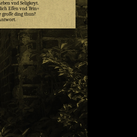
Leben vnd Seligkeyt.
lich Eſſen vnd Trin=
e groſſe ding thun?
Antwort.