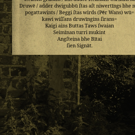
Druwē
/
adder
dwigubbū
ſtas
aſt
niwertīngs
bhe
n
pogattawints
/
Beggi
ſtas
wirds
(
Pēr
Wans
)
wū=
kawi
wiſſans
druwīngins
ſirans=
Kaigi
ains
Buttas
Taws
ſwaian
Seimīnan
turri
mukint
Angſteina
bhe
Bītai
ſien
Signāt
.