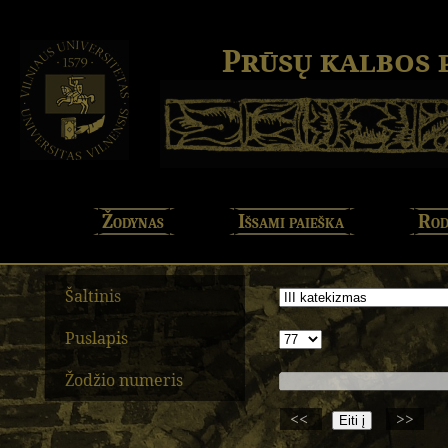
Prūsų kalbos
Žodynas
Išsami paieška
Rod
Šaltinis
Puslapis
Žodžio numeris
<<
>>