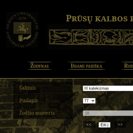
Prūsų kalbos
Žodynas
Išsami paieška
Rod
Šaltinis
Puslapis
Žodžio numeris
<<
>>