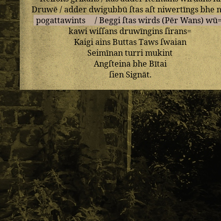
Druwē
/
adder
dwigubbū
ſtas
aſt
niwertīngs
bhe
n
pogattawints
/
Beggi
ſtas
wirds
(
Pēr
Wans
)
wū
kawi
wiſſans
druwīngins
ſirans=
Kaigi
ains
Buttas
Taws
ſwaian
Seimīnan
turri
mukint
Angſteina
bhe
Bītai
ſien
Signāt
.