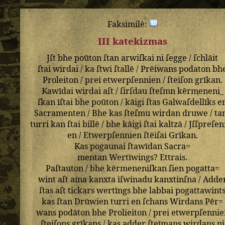
Faksimilė:
III katekizmas
Jſt
bhe
poūton
ſtan
arwiſkai
ni
ſegge
/
ſchlāit
ſtai
wirdai
/
ka
ſtwi
ſtallē
/
Prēiwans
podaton
bh
Proleiton
/
prei
etwerpſennien
/
ſteiſon
grīkan
.
Kawīdai
wirdai
aſt
/
ſirſdau
ſteſmn
kērmeneni_
ſkan
īſtai
bhe
poūton
/
kāigi
ſtas
Galwaſdellīks
e
Sacramenten
/
Bhe
kas
ſteſmu
wirdan
druwe
/
ta
turri
kan
ſtai
billē
/
bhe
kāigi
ſtai
kaltzā
/
Jſſpreſen
en
/
Etwerpſennien
ſtēiſai
Grīkan
.
Kas
pogaunai
ſtawīdan
Sacra=
mentan
Wertīwings
?
Ettrais
.
Paſtauton
/
bhe
kērmeneniſkan
ſien
pogatta=
wint
aſt
aina
kanxta
iſwinadu
kanxtinſna
/
Adde
ſtas
aſt
tickars
wertīngs
bhe
labbai
pogattawint
kas
ſtan
Drūwien
turri
en
ſchans
Wirdans
Pēr=
wans
podāton
bhe
Prolieiton
/
prei
etwerpſennie
ſteiſons
grīkans
/
kas
adder
ſteīmans
wirdans
ni