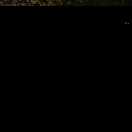
© Vil