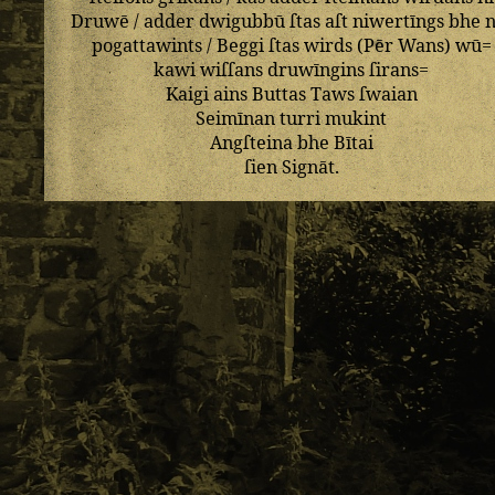
Druwē
/
adder
dwigubbū
ſtas
aſt
niwertīngs
bhe
n
pogattawints
/
Beggi
ſtas
wirds
(
Pēr
Wans
)
wū=
kawi
wiſſans
druwīngins
ſirans=
Kaigi
ains
Buttas
Taws
ſwaian
Seimīnan
turri
mukint
Angſteina
bhe
Bītai
ſien
Signāt
.