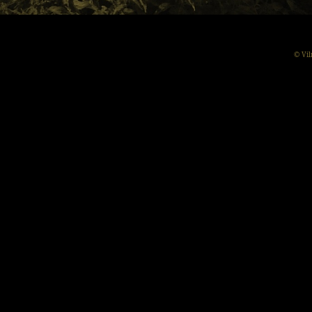
© Vil