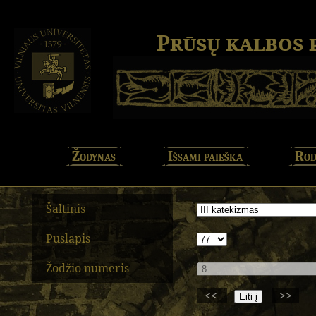
Prūsų kalbos
Žodynas
Išsami paieška
Rod
Šaltinis
Puslapis
Žodžio numeris
<<
>>