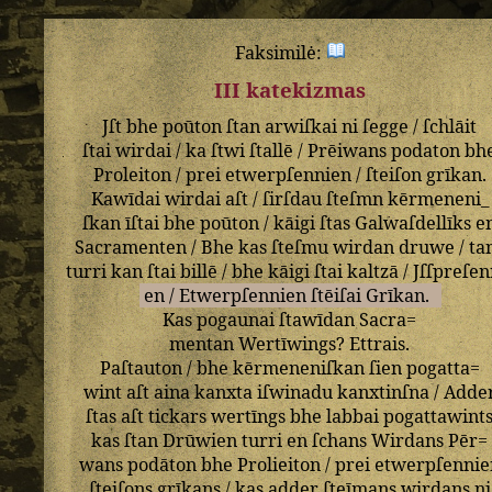
Faksimilė:
III katekizmas
Jſt
bhe
poūton
ſtan
arwiſkai
ni
ſegge
/
ſchlāit
ſtai
wirdai
/
ka
ſtwi
ſtallē
/
Prēiwans
podaton
bh
Proleiton
/
prei
etwerpſennien
/
ſteiſon
grīkan
.
Kawīdai
wirdai
aſt
/
ſirſdau
ſteſmn
kērmeneni_
ſkan
īſtai
bhe
poūton
/
kāigi
ſtas
Galwaſdellīks
e
Sacramenten
/
Bhe
kas
ſteſmu
wirdan
druwe
/
ta
turri
kan
ſtai
billē
/
bhe
kāigi
ſtai
kaltzā
/
Jſſpreſen
en
/
Etwerpſennien
ſtēiſai
Grīkan
.
Kas
pogaunai
ſtawīdan
Sacra=
mentan
Wertīwings
?
Ettrais
.
Paſtauton
/
bhe
kērmeneniſkan
ſien
pogatta=
wint
aſt
aina
kanxta
iſwinadu
kanxtinſna
/
Adde
ſtas
aſt
tickars
wertīngs
bhe
labbai
pogattawint
kas
ſtan
Drūwien
turri
en
ſchans
Wirdans
Pēr=
wans
podāton
bhe
Prolieiton
/
prei
etwerpſennie
ſteiſons
grīkans
/
kas
adder
ſteīmans
wirdans
ni