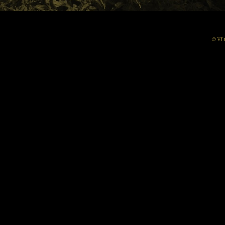
© Vil