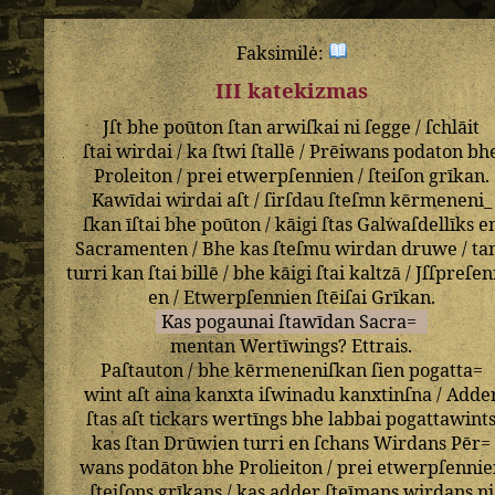
Faksimilė:
III katekizmas
Jſt
bhe
poūton
ſtan
arwiſkai
ni
ſegge
/
ſchlāit
ſtai
wirdai
/
ka
ſtwi
ſtallē
/
Prēiwans
podaton
bh
Proleiton
/
prei
etwerpſennien
/
ſteiſon
grīkan
.
Kawīdai
wirdai
aſt
/
ſirſdau
ſteſmn
kērmeneni_
ſkan
īſtai
bhe
poūton
/
kāigi
ſtas
Galwaſdellīks
e
Sacramenten
/
Bhe
kas
ſteſmu
wirdan
druwe
/
ta
turri
kan
ſtai
billē
/
bhe
kāigi
ſtai
kaltzā
/
Jſſpreſen
en
/
Etwerpſennien
ſtēiſai
Grīkan
.
Kas
pogaunai
ſtawīdan
Sacra=
mentan
Wertīwings
?
Ettrais
.
Paſtauton
/
bhe
kērmeneniſkan
ſien
pogatta=
wint
aſt
aina
kanxta
iſwinadu
kanxtinſna
/
Adde
ſtas
aſt
tickars
wertīngs
bhe
labbai
pogattawint
kas
ſtan
Drūwien
turri
en
ſchans
Wirdans
Pēr=
wans
podāton
bhe
Prolieiton
/
prei
etwerpſennie
ſteiſons
grīkans
/
kas
adder
ſteīmans
wirdans
ni