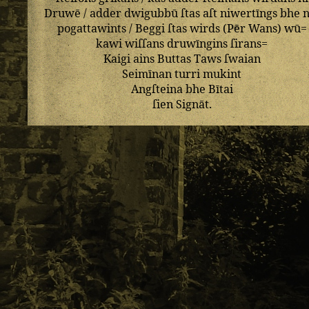
Druwē
/
adder
dwigubbū
ſtas
aſt
niwertīngs
bhe
n
pogattawints
/
Beggi
ſtas
wirds
(
Pēr
Wans
)
wū=
kawi
wiſſans
druwīngins
ſirans=
Kaigi
ains
Buttas
Taws
ſwaian
Seimīnan
turri
mukint
Angſteina
bhe
Bītai
ſien
Signāt
.