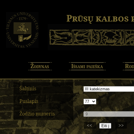
Prūsų kalbos
Žodynas
Išsami paieška
Rod
Šaltinis
Puslapis
Žodžio numeris
<<
>>