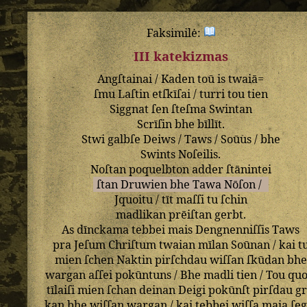
Faksimilė:
III katekizmas
Angſtainai
/
Kaden
toū
is
twaiā=
ſmu
Laſtin
etſkīſai
/
turri
tou
tien
Siggnat
ſen
ſteſma
Swintan
Scrīſin
bhe
bīllīt
.
Stwi
galbſe
Deiws
/
Taws
/
Soūus
/
bhe
Swints
Noſeilis
.
Noſtan
poquelbton
adder
ſtānintei
ſtan
Druwien
bhe
Tawa
Nōſon
/
Jquoitu
/
tīt
maſſi
tu
ſchin
madlikan
prēiſtan
gerbt
.
As
dīnckama
tebbei
mais
Dengnenniſſis
Taws
pra
Jeſum
Chriſtum
twaian
mīlan
Soūnan
/
kai
t
mien
ſchen
Naktin
pirſchdau
wiſſan
ſkūdan
bhe
wargan
aſſei
pokūntuns
/
Bhe
madli
tien
/
Tou
quo
tīlaiſi
mien
ſchan
deinan
Deigi
pokūnſt
pirſdau
gr
kan
bhe
wiſſan
wargan
/
kai
tebbei
wiſſa
maia
ſeg