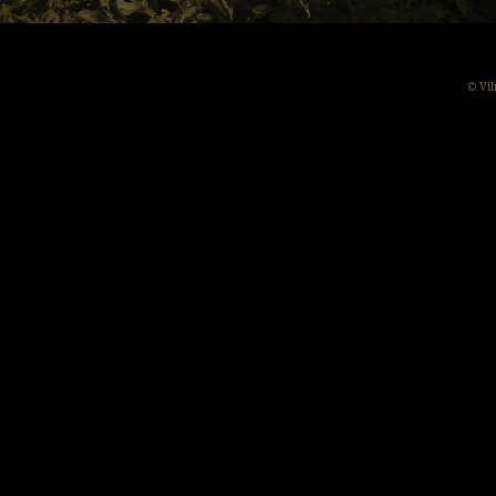
© Vil