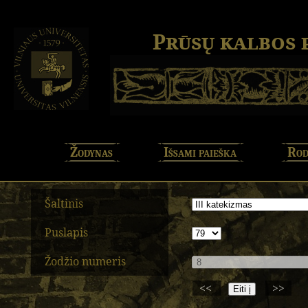
Prūsų kalbos
Žodynas
Išsami paieška
Rod
Šaltinis
Puslapis
Žodžio numeris
<<
>>