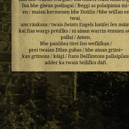
ſna
bhe
giwan
podingai
/
Beggi
as
polaipinna
mi
en
/
maian
kermenen
bhe
Doūſin
/
bhe
wiſſan
e
twai_
ans
rānkans
/
twais
ſwints
Engels
baūſei
ſen
māi
kai
ſtas
wargs
prēiſiks
/
ni
ainan
warrin
ēnmien
a
pallai
/
Amen
.
Bhe
panſdau
titet
ſen
weſliſkan
/
prei
twaian
Dīlan
gubas
/
bhe
ainan
grīmi=
kan
grīmons
/
kāigi
/
ſtans
Deſſimtons
pallaipſan
adder
ka
twaiā
Seiliſku
dāſt
.