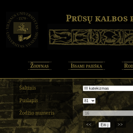
Prūsų kalbos
Žodynas
Išsami paieška
Rod
Šaltinis
Puslapis
Žodžio numeris
<<
>>