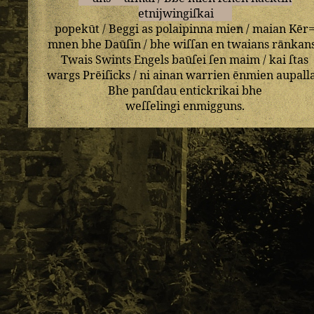
etnijwingiſkai
popekūt
/
Beggi
as
polaipinna
mien
/
maian
Kēr
mnen
bhe
Daūſin
/
bhe
wiſſan
en
twaians
rānkan
Twais
Swints
Engels
baūſei
ſen
maim
/
kai
ſtas
wargs
Prēiſicks
/
ni
ainan
warrien
ēnmien
aupall
Bhe
panſdau
entickrikai
bhe
weſſelingi
enmigguns
.