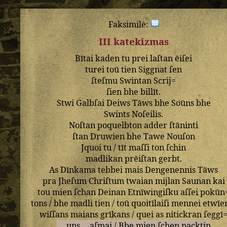
Faksimilė:
III katekizmas
Bītai
kaden
tu
prei
laſtan
ēiſei
turei
toū
tien
Siggnat
ſen
ſteſmu
Swintan
Scrij=
ſien
bhe
billīt
.
Stwi
Galbſai
Deiws
Tāws
bhe
Soūns
bhe
Swints
Noſeilis
.
Noſtan
poquelbton
adder
ſtāninti
ſtan
Druwien
bhe
Tawe
Nouſon
Jquoi
tu
/
tīt
maſſi
ton
ſchin
madlikan
prēiſtan
gerbt
.
As
Dīnkama
tebbei
mais
Dengenennis
Tāws
pra
Jheſum
Chriſtum
twaian
mijlan
Saunan
kai
tou
mien
ſchan
Deinan
Etnīwingiſku
aſſei
pokūn
tons
/
bhe
madli
tien
/
toū
quoitīlaiſi
mennei
etwīe
wiſſans
maians
grīkans
/
quei
as
nitickran
ſeggī
uns
aſmai
/
Bbe
mien
ſchen
nacktin