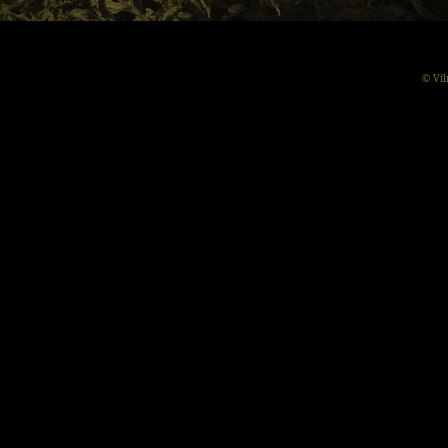
© Vil