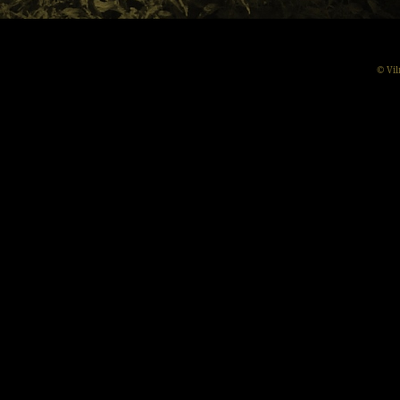
© Vil