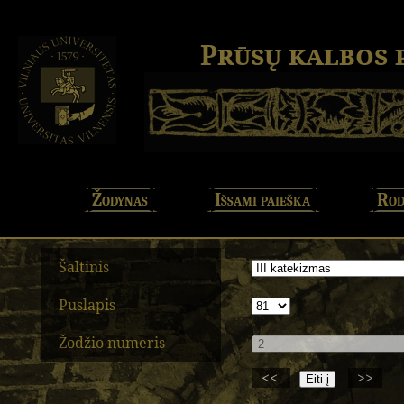
Prūsų kalbos
Žodynas
Išsami paieška
Rod
Šaltinis
Puslapis
Žodžio numeris
<<
>>