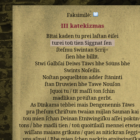
Faksimilė:
III katekizmas
Bītai
kaden
tu
prei
laſtan
ēiſei
turei
toū
tien
Siggnat
ſen
ſteſmu
Swintan
Scrij=
ſien
bhe
billīt
.
Stwi
Galbſai
Deiws
Tāws
bhe
Soūns
bhe
Swints
Noſeilis
.
Noſtan
poquelbton
adder
ſtāninti
ſtan
Druwien
bhe
Tawe
Nouſon
Jquoi
tu
/
tīt
maſſi
ton
ſchin
madlikan
prēiſtan
gerbt
.
As
Dīnkama
tebbei
mais
Dengenennis
Tāws
pra
Jheſum
Chriſtum
twaian
mijlan
Saunan
kai
tou
mien
ſchan
Deinan
Etnīwingiſku
aſſei
pokūn
tons
/
bhe
madli
tien
/
toū
quoitīlaiſi
mennei
etwīe
wiſſans
maians
grīkans
/
quei
as
nitickran
ſeggī
uns
aſmai
/
Bbe
mien
ſchen
nacktin
etnijwingiſka