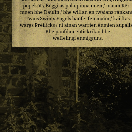
popekūt
/
Beggi
as
polaipinna
mien
/
maian
Kēr
mnen
bhe
Daūſin
/
bhe
wiſſan
en
twaians
rānkan
Twais
Swints
Engels
baūſei
ſen
maim
/
kai
ſtas
wargs
Prēiſicks
/
ni
ainan
warrien
ēnmien
aupall
Bhe
panſdau
entickrikai
bhe
weſſelingi
enmigguns
.