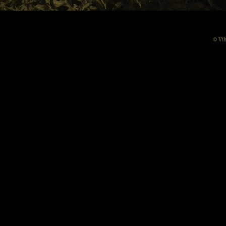
© Vil