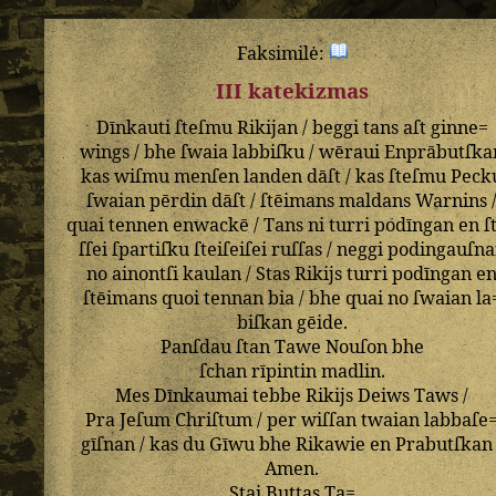
Faksimilė:
III katekizmas
Dīnkauti
ſteſmu
Rikijan
/
beggi
tans
aſt
ginne=
wings
/
bhe
ſwaia
labbiſku
/
wēraui
Enprābutſka
kas
wiſmu
menſen
landen
dāſt
/
kas
ſteſmu
Peck
ſwaian
pērdin
dāſt
/
ſtēimans
maldans
Warnins
quai
tennen
enwackē
/
Tans
ni
turri
podīngan
en
ſ
ſſei
ſpartiſku
ſteiſeiſei
ruſſas
/
neggi
podingauſn
no
ainontſi
kaulan
/
Stas
Rikijs
turri
podīngan
e
ſtēimans
quoi
tennan
bia
/
bhe
quai
no
ſwaian
la
biſkan
gēide
.
Panſdau
ſtan
Tawe
Nouſon
bhe
ſchan
rīpintin
madlin
.
Mes
Dīnkaumai
tebbe
Rikijs
Deiws
Taws
/
Pra
Jeſum
Chriſtum
/
per
wiſſan
twaian
labbaſe
gīſnan
/
kas
du
Gīwu
bhe
Rikawie
en
Prabutſkan
Amen
.
Stai
Buttas
Ta=