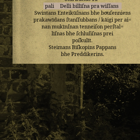
pali
Delli
billīſna
pra
wiſſans
Swintans
Enteikūſnans
bhe
bouſenniens
prakawīdans
ſtanſſubbans
/
kāigi
per
ai=
nan
mukīnſnan
tenneiſon
perſtal=
līſnas
bhe
ſchluſiſnas
prei
poſkulīt
.
Steimans
Bīſkopins
Pappans
bhe
Preddikerins
.