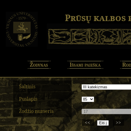
Prūsų kalbos
Žodynas
Išsami paieška
Rod
Šaltinis
Puslapis
Žodžio numeris
<<
>>