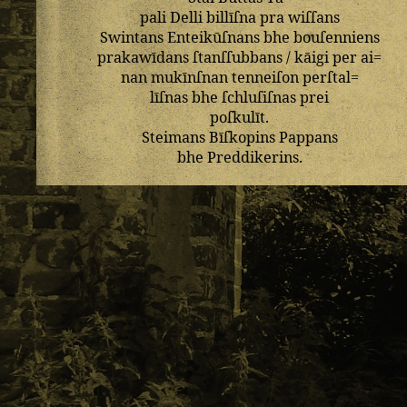
pali
Delli
billīſna
pra
wiſſans
Swintans
Enteikūſnans
bhe
bouſenniens
prakawīdans
ſtanſſubbans
/
kāigi
per
ai=
nan
mukīnſnan
tenneiſon
perſtal=
līſnas
bhe
ſchluſiſnas
prei
poſkulīt
.
Steimans
Bīſkopins
Pappans
bhe
Preddikerins
.