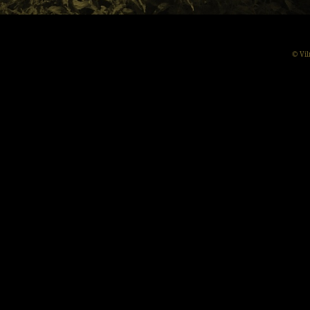
© Vil