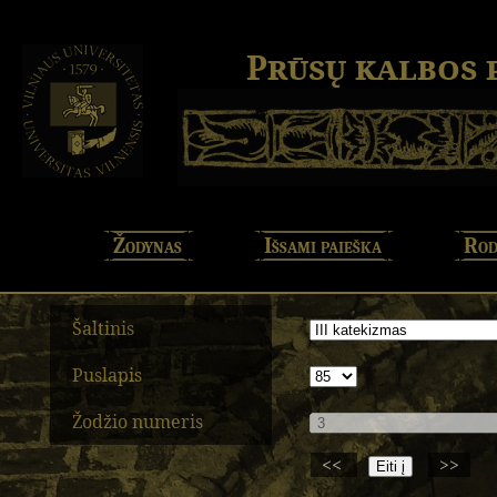
Prūsų kalbos
Žodynas
Išsami paieška
Rod
Šaltinis
Puslapis
Žodžio numeris
<<
>>