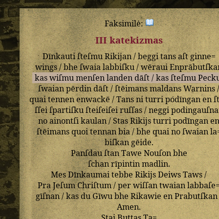
Faksimilė:
III katekizmas
Dīnkauti
ſteſmu
Rikijan
/
beggi
tans
aſt
ginne=
wings
/
bhe
ſwaia
labbiſku
/
wēraui
Enprābutſka
kas
wiſmu
menſen
landen
dāſt
/
kas
ſteſmu
Peck
ſwaian
pērdin
dāſt
/
ſtēimans
maldans
Warnins
quai
tennen
enwackē
/
Tans
ni
turri
podīngan
en
ſ
ſſei
ſpartiſku
ſteiſeiſei
ruſſas
/
neggi
podingauſn
no
ainontſi
kaulan
/
Stas
Rikijs
turri
podīngan
e
ſtēimans
quoi
tennan
bia
/
bhe
quai
no
ſwaian
la
biſkan
gēide
.
Panſdau
ſtan
Tawe
Nouſon
bhe
ſchan
rīpintin
madlin
.
Mes
Dīnkaumai
tebbe
Rikijs
Deiws
Taws
/
Pra
Jeſum
Chriſtum
/
per
wiſſan
twaian
labbaſe
gīſnan
/
kas
du
Gīwu
bhe
Rikawie
en
Prabutſkan
Amen
.
Stai
Buttas
Ta=