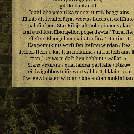
gīt
ſkellāntai
aſt
.
Jdaiti
bhe
poieiti
ka
tennei
turri
/
beggi
ains
dīlants
aſt
ſwaiſei
ālgas
werts
/
Lucas
en
deſſīmt
palaſinſnon
.
Stas
Rikijs
aſt
polaipinnons
/
kai
ſtai
quai
ſtan
Ebangelion
pogerdawie
/
Turei
ſie
eſſeſtan
Ebangelion
maitātunſin
/
1
.
Corint
.
9
.
Kas
pomukints
wīrſt
ſen
ſteſmu
wirdan
/
ſtes
dellieis
ſteſmu
kas
ſtan
mukinna
/
ni
kurteiti
ains
tran
/
Deiws
ni
daſt
ſien
bebbint
/
Gallat
.
6
.
Stans
Vraiſans
/
quai
labbai
perſtalle
/
lāiku=
tei
dwigubbus
teiſis
werts
/
bhe
Schklāits
quai
ſtwi
gewinna
en
wirdan
/
bhe
enſtan
mukinſnan