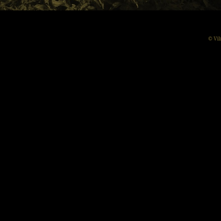
© Vil