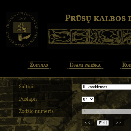
Prūsų kalbos
Žodynas
Išsami paieška
Rod
Šaltinis
Puslapis
Žodžio numeris
<<
>>