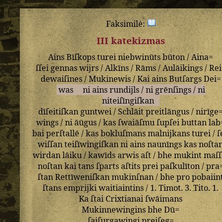
Faksimilė:
III katekizmas
Ains
Bīſkops
turei
niebwinūts
būton
/
Aina=
ſſei
gennas
wijrs
/
Alkīns
/
Rāms
/
Aulāikings
/
Rei
dewaiſines
/
Mukinewis
/
Kai
ains
Butſargs
Dei=
was
ni
ains
rundijls
/
ni
grēnſings
/
ni
niteiſīngiſkan
dīſeitiſkan
guntwei
/
Schlāit
preitlāngus
/
nirīge
wings
/
ni
āūgus
/
kas
ſwaiāſmu
ſupſei
buttan
lab
bai
perſtallē
/
kas
bokluſmans
malnijkans
turei
/
ſ
wiſſan
teiſīwingiſkan
ni
ains
naunīngs
kas
noſta
wirdan
lāiku
/
kawīds
arwis
aſt
/
bhe
mukint
maſſ
noſtan
kai
tans
ſparts
aſtits
prei
paſkulīton
/
pra
ſtan
Rettīweniſkan
mukinſnan
/
bhe
pro
pobaiin
ſtans
emprijki
waitiaintins
/
1
.
Timot
.
3
.
Tito
.
1
.
Ka
ſtai
Crixtianai
ſwāimans
Mukinnewingins
bhe
Dū=
ſaiſurgawingi
preiſeg=