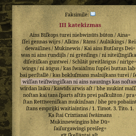
Faksimilė:
III katekizmas
Ains
Bīſkops
turei
niebwinūts
būton
/
Aina=
ſſei
gennas
wijrs
/
Alkīns
/
Rāms
/
Aulāikings
/
Rei
dewaiſines
/
Mukinewis
/
Kai
ains
Butſargs
Dei=
was
ni
ains
rundijls
/
ni
grēnſings
/
ni
niteiſīngiſk
dīſeitiſkan
guntwei
/
Schlāit
preitlāngus
/
nirīge
wings
/
ni
āūgus
/
kas
ſwaiāſmu
ſupſei
buttan
lab
bai
perſtallē
/
kas
bokluſmans
malnijkans
turei
/
ſ
wiſſan
teiſīwingiſkan
ni
ains
naunīngs
kas
noſta
wirdan
lāiku
/
kawīds
arwis
aſt
/
bhe
mukint
maſſ
noſtan
kai
tans
ſparts
aſtits
prei
paſkulīton
/
pra
ſtan
Rettīweniſkan
mukinſnan
/
bhe
pro
pobaiin
ſtans
emprijki
waitiaintins
/
1
.
Timot
.
3
.
Tito
.
1
.
Ka
ſtai
Crixtianai
ſwāimans
Mukinnewingins
bhe
Dū=
ſaiſurgawingi
preiſeg=
gīt
ſkellāntai
aſt
.