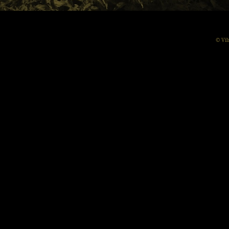
© Vil