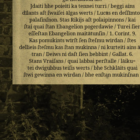
Jdaiti
bhe
poieiti
ka
tennei
turri
/
beggi
ains
dīlants
aſt
ſwaiſei
ālgas
werts
/
Lucas
en
deſſīmt
palaſinſnon
.
Stas
Rikijs
aſt
polaipinnons
/
kai
ſtai
quai
ſtan
Ebangelion
pogerdawie
/
Turei
ſie
eſſeſtan
Ebangelion
maitātunſin
/
1
.
Corint
.
9
.
Kas
pomukints
wīrſt
ſen
ſteſmu
wirdan
/
ſtes
dellieis
ſteſmu
kas
ſtan
mukinna
/
ni
kurteiti
ains
tran
/
Deiws
ni
daſt
ſien
bebbint
/
Gallat
.
6
.
Stans
Vraiſans
/
quai
labbai
perſtalle
/
lāiku=
tei
dwigubbus
teiſis
werts
/
bhe
Schklāits
quai
ſtwi
gewinna
en
wirdan
/
bhe
enſtan
mukinſnan