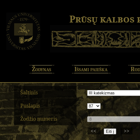
Prūsų kalbos
Žodynas
Išsami paieška
Rod
Šaltinis
Puslapis
Žodžio numeris
<<
>>