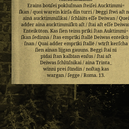
Erains
boūſei
pokluſman
ſteiſei
Aucktimmi=
ſkan
/
quoi
warein
kirſa
din
turri
/
beggi
ſtwi
aſt
n
ainā
aucktimmiſikai
/
ſchlāits
eſſe
Deiwan
/
Que
adder
aina
aucktimmiſkū
aſt
/
ſtai
aſt
eſſe
Deiwa
Enteikūton
.
Kas
ſien
teinu
prīki
ſtan
Auktimmi=
ſkan
ſedinna
/
ſtas
emprīki
ſtallē
Deiwas
enteikū
ſnan
/
Quai
adder
emprīki
ſtallē
/
wīrſt
kerſcha
ſien
ainan
lijgan
gauuns
.
Beggi
ſtai
ni
pīdai
ſtan
kalbīan
enſus
/
ſtai
aſt
Deiwas
ſchlūſnikai
/
aina
Trinta_
winni
prei
ſūndin
/
noſtan
kas
wargan
/
ſegge
/
Roma
.
13
.