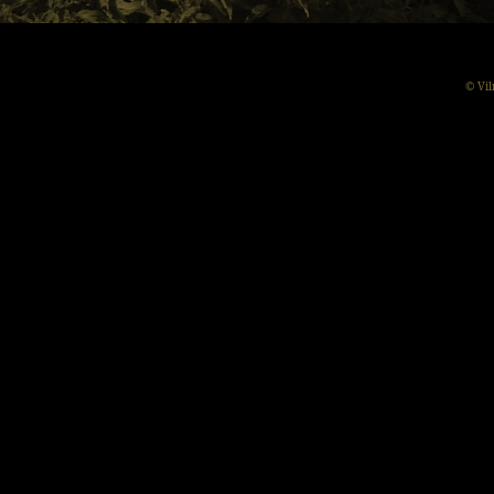
© Vil