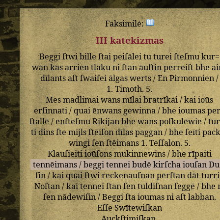
Faksimilė:
III katekizmas
Beggi
ſtwi
bille
ſtai
peiſālei
tu
turei
ſteſmu
kur=
wan
kas
arrien
tlāku
ni
ſtan
āuſtin
perrēiſt
bhe
ai
dīlants
aſt
ſwaiſei
ālgas
werts
/
En
Pirmonnien
/
1
.
Timoth
.
5
.
Mes
madlimai
wans
mīlai
bratrīkai
/
kai
ioūs
erſinnati
/
quai
ēnwans
gewinna
/
bhe
ioumas
pe
ſtallē
/
enſteſmu
Rikijan
bhe
wans
poſkulēwie
/
tur
ti
dins
ſte
mijls
ſtēiſon
dīlas
paggan
/
bhe
ſeīti
pack
wingi
ſen
ſtēimans
1
.
Teſſalon
.
5
.
Klauſieiti
ioūſons
mukinnewins
/
bhe
rīpaiti
tennēimans
/
beggi
tennei
budē
kirſcha
iouſan
Du
ſin
/
kai
quai
ſtwi
reckenauſnan
pērſtan
dāt
turri
Noſtan
/
kai
tennei
ſtan
ſen
tuldīſnan
ſeggē
/
bhe
ſen
nādewiſin
/
Beggi
ſta
ioumas
ni
aſt
labban
.
Eſſe
Swītewiſkan
Auckſtimiſkan
.