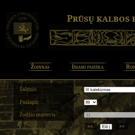
Prūsų kalbos
Žodynas
Išsami paieška
Rod
Šaltinis
Puslapis
Žodžio numeris
<<
>>