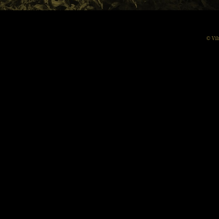
© Vil