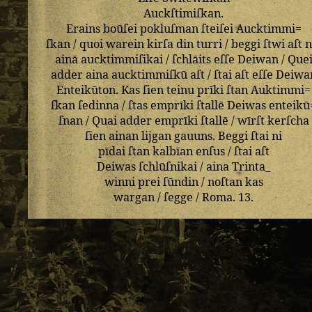
Auckſtimiſkan
.
Erains
boūſei
pokluſman
ſteiſei
Aucktimmi=
ſkan
/
quoi
warein
kirſa
din
turri
/
beggi
ſtwi
aſt
n
ainā
aucktimmiſikai
/
ſchlāits
eſſe
Deiwan
/
Que
adder
aina
aucktimmiſkū
aſt
/
ſtai
aſt
eſſe
Deiwa
Enteikūton
.
Kas
ſien
teinu
prīki
ſtan
Auktimmi=
ſkan
ſedinna
/
ſtas
emprīki
ſtallē
Deiwas
enteikū
ſnan
/
Quai
adder
emprīki
ſtallē
/
wīrſt
kerſcha
ſien
ainan
lijgan
gauuns
.
Beggi
ſtai
ni
pīdai
ſtan
kalbīan
enſus
/
ſtai
aſt
Deiwas
ſchlūſnikai
/
aina
Trinta_
winni
prei
ſūndin
/
noſtan
kas
wargan
/
ſegge
/
Roma
.
13
.