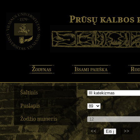
Prūsų kalbos
Žodynas
Išsami paieška
Rod
Šaltinis
Puslapis
Žodžio numeris
<<
>>