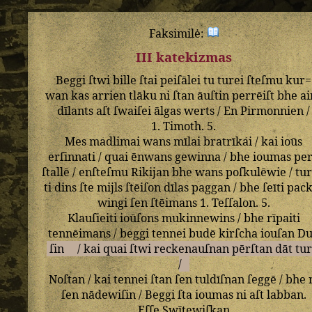
Faksimilė:
III katekizmas
Beggi
ſtwi
bille
ſtai
peiſālei
tu
turei
ſteſmu
kur=
wan
kas
arrien
tlāku
ni
ſtan
āuſtin
perrēiſt
bhe
ai
dīlants
aſt
ſwaiſei
ālgas
werts
/
En
Pirmonnien
/
1
.
Timoth
.
5
.
Mes
madlimai
wans
mīlai
bratrīkai
/
kai
ioūs
erſinnati
/
quai
ēnwans
gewinna
/
bhe
ioumas
pe
ſtallē
/
enſteſmu
Rikijan
bhe
wans
poſkulēwie
/
tur
ti
dins
ſte
mijls
ſtēiſon
dīlas
paggan
/
bhe
ſeīti
pack
wingi
ſen
ſtēimans
1
.
Teſſalon
.
5
.
Klauſieiti
ioūſons
mukinnewins
/
bhe
rīpaiti
tennēimans
/
beggi
tennei
budē
kirſcha
iouſan
D
ſin
/
kai
quai
ſtwi
reckenauſnan
pērſtan
dāt
tur
/
Noſtan
/
kai
tennei
ſtan
ſen
tuldīſnan
ſeggē
/
bhe
ſen
nādewiſin
/
Beggi
ſta
ioumas
ni
aſt
labban
.
Eſſe
Swītewiſkan