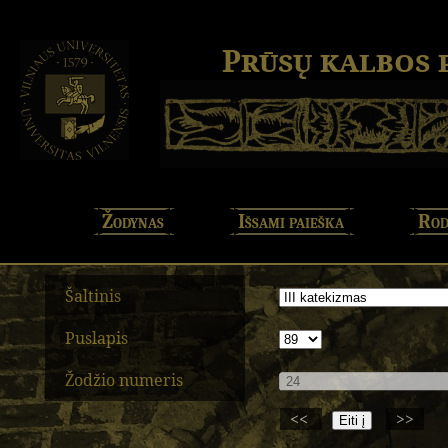
Prūsų kalbos
Žodynas
Išsami paieška
Rod
Šaltinis
Puslapis
Žodžio numeris
<<
>>