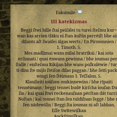
Faksimilė:
III katekizmas
Beggi
ſtwi
bille
ſtai
peiſālei
tu
turei
ſteſmu
kur=
wan
kas
arrien
tlāku
ni
ſtan
āuſtin
perrēiſt
bhe
ai
dīlants
aſt
ſwaiſei
ālgas
werts
/
En
Pirmonnien
/
1
.
Timoth
.
5
.
Mes
madlimai
wans
mīlai
bratrīkai
/
kai
ioūs
erſinnati
/
quai
ēnwans
gewinna
/
bhe
ioumas
pe
ſtallē
/
enſteſmu
Rikijan
bhe
wans
poſkulēwie
/
tur
ti
dins
ſte
mijls
ſtēiſon
dīlas
paggan
/
bhe
ſeīti
pack
wingi
ſen
ſtēimans
1
.
Teſſalon
.
5
.
Klauſieiti
ioūſons
mukinnewins
/
bhe
rīpaiti
tennēimans
/
beggi
tennei
budē
kirſcha
iouſan
D
ſin
/
kai
quai
ſtwi
reckenauſnan
pērſtan
dāt
turri
Noſtan
/
kai
tennei
ſtan
ſen
tuldīſnan
ſeggē
/
bhe
ſen
nādewiſin
/
Beggi
ſta
ioumas
ni
aſt
labban
.
Eſſe
Swītewiſkan
Auckſtimiſkan
.