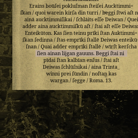
Erains
boūſei
pokluſman
ſteiſei
Aucktimmi=
ſkan
/
quoi
warein
kirſa
din
turri
/
beggi
ſtwi
aſt
n
ainā
aucktimmiſikai
/
ſchlāits
eſſe
Deiwan
/
Que
adder
aina
aucktimmiſkū
aſt
/
ſtai
aſt
eſſe
Deiwa
Enteikūton
.
Kas
ſien
teinu
prīki
ſtan
Auktimmi=
ſkan
ſedinna
/
ſtas
emprīki
ſtallē
Deiwas
enteikū
ſnan
/
Quai
adder
emprīki
ſtallē
/
wīrſt
kerſcha
ſien
ainan
lijgan
gauuns
.
Beggi
ſtai
ni
pīdai
ſtan
kalbīan
enſus
/
ſtai
aſt
Deiwas
ſchlūſnikai
/
aina
Trinta_
winni
prei
ſūndin
/
noſtan
kas
wargan
/
ſegge
/
Roma
.
13
.