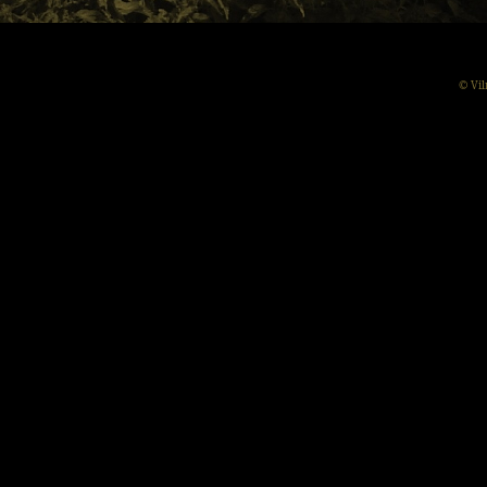
© Vil