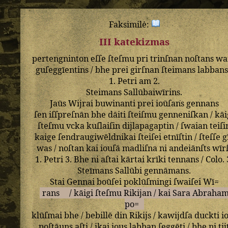
Faksimilė:
III katekizmas
pertengninton
eſſe
ſteſmu
pri
trinſnan
noſtans
wa
guſeggīentins
/
bhe
prei
girſnan
ſteimans
labban
1
.
Petri
am
2
.
Steimans
Sallūbaiwīrins
.
Jaūs
Wijrai
buwinanti
prei
ioūſans
gennans
ſen
iſſpreſnān
bhe
dāiti
ſteiſmu
genneniſkan
/
kāi
ſteſmu
vcka
kuſlaiſin
dijlapagaptin
/
ſwaian
teiſi
kaige
ſendraugiwēldnikai
ſteiſei
etnīſtin
/
ſteſſe
g
was
/
noſtan
kai
iouſā
madliſna
ni
andeiānſts
wīr
1
.
Petri
3
.
Bhe
ni
aſtai
kārtai
krīki
tennans
/
Colo
.
Steīmans
Sallūbi
gennāmans
.
Stai
Gennai
boūſei
poklūſmingi
ſwaiſei
Wī=
rans
/
kāigi
ſteſmu
Rikijan
/
kai
Sara
Abraha
po=
klūſmai
bhe
/
bebillē
din
Rikijs
/
kawijdſa
duckti
i
poſtāuns
aſti
/
ikai
ious
labban
ſeggēti
/
bhe
ni
tij