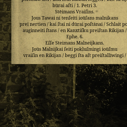
būrai
aſti
/
1
.
Petri
3
.
Stēimans
Vraiſins
.
Jous
Tawai
ni
tenſeiti
ioūſans
malnikans
prei
nertien
/
kai
ſtai
ni
dūrai
poſtānai
/
Schlait
p
auginneiti
ſtans
/
en
Kanxtiſku
preiſtan
Rikijan
/
Ephe
.
6
.
Eſſe
Steimans
Malneijkans
.
Joūs
Malnijkai
ſeiti
pokluſmingi
ioūſmu
vraiſin
en
Rikijan
/
beggi
ſta
aſt
preiſtallīwingi
/