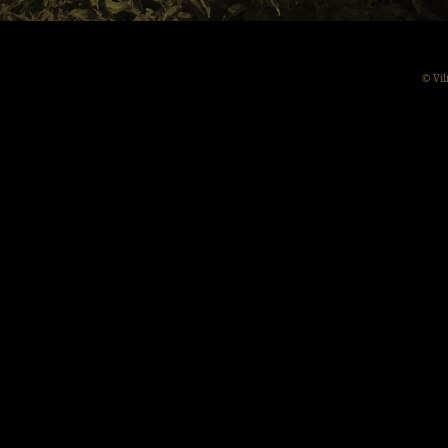
© Vil