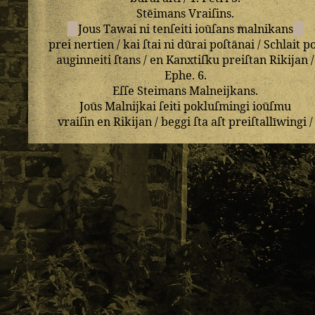
Stēimans
Vraiſins
.
Jous
Tawai
ni
tenſeiti
ioūſans
malnikans
prei
nertien
/
kai
ſtai
ni
dūrai
poſtānai
/
Schlait
p
auginneiti
ſtans
/
en
Kanxtiſku
preiſtan
Rikijan
/
Ephe
.
6
.
Eſſe
Steimans
Malneijkans
.
Joūs
Malnijkai
ſeiti
pokluſmingi
ioūſmu
vraiſin
en
Rikijan
/
beggi
ſta
aſt
preiſtallīwingi
/