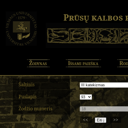
Prūsų kalbos
Žodynas
Išsami paieška
Rod
Šaltinis
Puslapis
Žodžio numeris
<<
>>