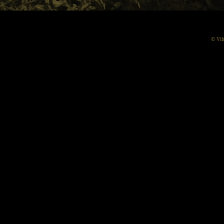
© Vil