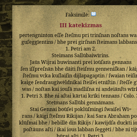
Faksimilė:
III katekizmas
pertengninton
eſſe
ſteſmu
pri
trinſnan
noſtans
wa
guſeggīentins
/
bhe
prei
girſnan
ſteimans
labban
1
.
Petri
am
2
.
Steimans
Sallūbaiwīrins
.
Jaūs
Wijrai
buwinanti
prei
ioūſans
gennans
ſen
iſſpreſnān
bhe
dāiti
ſteiſmu
genneniſkan
/
kāi
ſteſmu
vcka
kuſlaiſin
dijlapagaptin
/
ſwaian
teiſi
kaige
ſendraugiwēldnikai
ſteiſei
etnīſtin
/
ſteſſe
g
was
/
noſtan
kai
iouſā
madliſna
ni
andeiānſts
wīr
1
.
Petri
3
.
Bhe
ni
aſtai
kārtai
krīki
tennans
/
Colo
.
Steīmans
Sallūbi
gennāmans
.
Stai
Gennai
boūſei
poklūſmingi
ſwaiſei
Wī=
rans
/
kāigi
ſteſmu
Rikijan
/
kai
Sara
Abraham
po
klūſmai
bhe
/
bebillē
din
Rikijs
/
kawijdſa
duckti
i
poſtāuns
aſti
/
ikai
ious
labban
ſeggēti
/
bhe
ni
tij
būrai
aſti
/
1
.
Petri
3
.